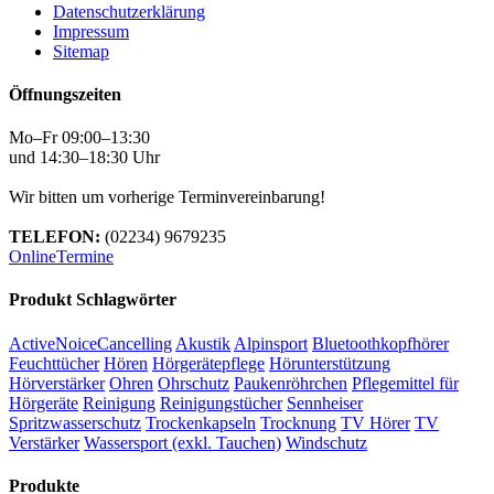
Datenschutzerklärung
Impressum
Sitemap
Öffnungszeiten
Mo–Fr 09:00–13:30
und 14:30–18:30 Uhr
Wir bitten um vorherige Terminvereinbarung!
TELEFON:
(02234) 9679235
OnlineTermine
Produkt Schlagwörter
ActiveNoiceCancelling
Akustik
Alpinsport
Bluetoothkopfhörer
Feuchttücher
Hören
Hörgerätepflege
Hörunterstützung
Hörverstärker
Ohren
Ohrschutz
Paukenröhrchen
Pflegemittel für
Hörgeräte
Reinigung
Reinigungstücher
Sennheiser
Spritzwasserschutz
Trockenkapseln
Trocknung
TV Hörer
TV
Verstärker
Wassersport (exkl. Tauchen)
Windschutz
Produkte