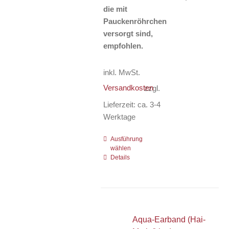
die mit
Pauckenröhrchen
versorgt sind,
empfohlen.
inkl. MwSt.
Versandkosten
zzgl.
Lieferzeit:
ca. 3-4
Werktage
Ausführung
Dieses
wählen
Produkt
Details
weist
mehrere
Varianten
auf.
Die
Aqua-Earband (Hai-
Optionen