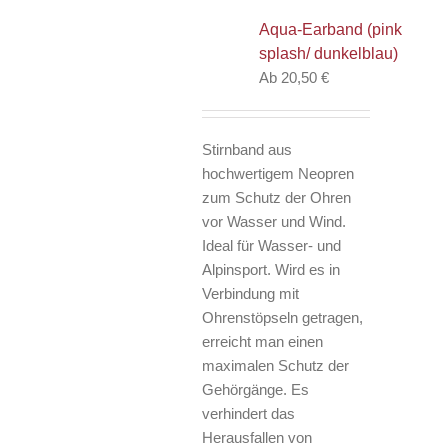
Die
Aqua-Earband (pink
Optionen
splash/ dunkelblau)
können
Ab
20,50
€
auf
der
Produktseite
Stirnband aus
gewählt
hochwertigem Neopren
werden
zum Schutz der Ohren
vor Wasser und Wind.
Ideal für Wasser- und
Alpinsport. Wird es in
Verbindung mit
Ohrenstöpseln getragen,
erreicht man einen
maximalen Schutz der
Gehörgänge. Es
verhindert das
Herausfallen von