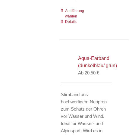
Ausführung
Dieses
wählen
Produkt
Details
weist
mehrere
Varianten
auf.
Die
Aqua-Earband
Optionen
(dunkelblau/ grün)
können
Ab
20,50
€
auf
der
Produktseite
Stirnband aus
gewählt
hochwertigem Neopren
werden
zum Schutz der Ohren
vor Wasser und Wind.
Ideal für Wasser- und
Alpinsport. Wird es in