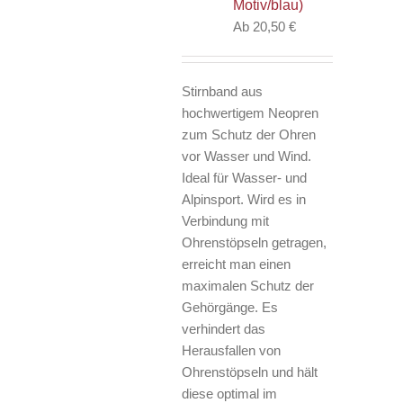
Motiv/blau)
können
Ab
20,50
€
auf
der
Produktseite
Stirnband aus
gewählt
hochwertigem Neopren
werden
zum Schutz der Ohren
vor Wasser und Wind.
Ideal für Wasser- und
Alpinsport. Wird es in
Verbindung mit
Ohrenstöpseln getragen,
erreicht man einen
maximalen Schutz der
Gehörgänge. Es
verhindert das
Herausfallen von
Ohrenstöpseln und hält
diese optimal im