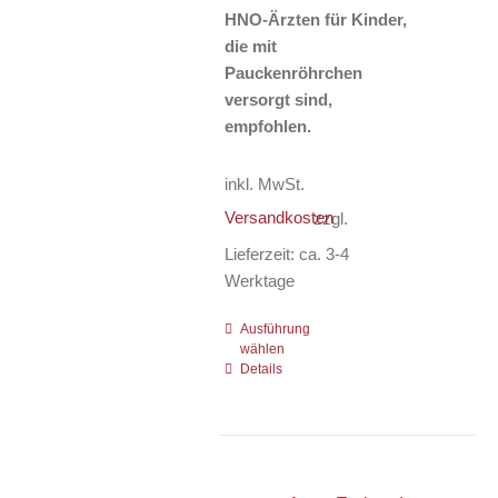
HNO-Ärzten für Kinder,
die mit
Pauckenröhrchen
versorgt sind,
empfohlen.
inkl. MwSt.
Versandkosten
zzgl.
Lieferzeit:
ca. 3-4
Werktage
Ausführung
Dieses
wählen
Produkt
Details
weist
mehrere
Varianten
auf.
Die