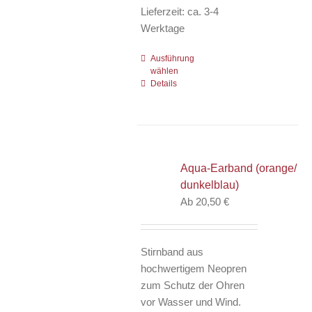
Lieferzeit:
ca. 3-4
Werktage
Ausführung
Dieses
wählen
Produkt
Details
weist
mehrere
Varianten
auf.
Die
Aqua-Earband (orange/
Optionen
dunkelblau)
können
Ab
20,50
€
auf
der
Produktseite
Stirnband aus
gewählt
hochwertigem Neopren
werden
zum Schutz der Ohren
vor Wasser und Wind.