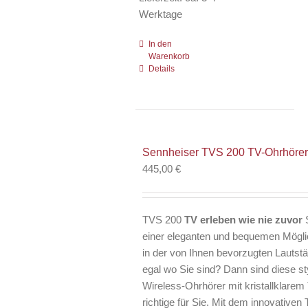
Werktage
In den
Warenkorb
Details
Sennheiser TVS 200 TV-Ohrhörer
445,00
€
TVS 200
TV erleben wie nie zuvor
S
einer eleganten und bequemen Mögli
in der von Ihnen bevorzugten Lautst
egal wo Sie sind? Dann sind diese st
Wireless-Ohrhörer mit kristallklare
richtige für Sie. Mit dem innovative