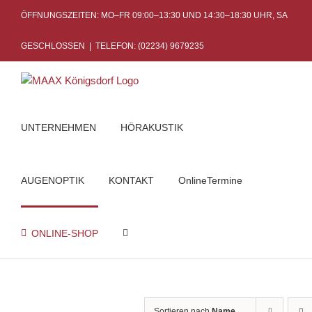
Skip
ÖFFNUNGSZEITEN: MO–FR 09:00–13:30 UND 14:30–18:30 UHR, SA
to
content
GESCHLOSSEN
|
TELEFON: (02234) 9679235
UNTERNEHMEN
HÖRAKUSTIK
AUGENOPTIK
KONTAKT
OnlineTermine
ONLINE-SHOP
Sortieren nach
Name