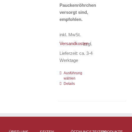
Pauckenröhrchen
versorgt sind,
empfohlen.
inkl. MwSt.
Versandkosten
zzgl.
Lieferzeit:
ca. 3-4
Werktage
Ausführung
Dieses
wählen
Produkt
Details
weist
mehrere
Varianten
auf.
Die
Optionen
können