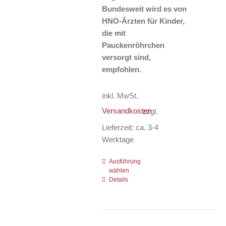
Bundesweit wird es von
HNO-Ärzten für Kinder,
die mit
Pauckenröhrchen
versorgt sind,
empfohlen.
inkl. MwSt.
Versandkosten
zzgl.
Lieferzeit:
ca. 3-4
Werktage
Ausführung
Dieses
wählen
Produkt
Details
weist
mehrere
Varianten
auf.