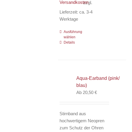
Versandkosten
zzgl.
Lieferzeit:
ca. 3-4
Werktage
Ausführung
Dieses
wählen
Produkt
Details
weist
mehrere
Varianten
auf.
Die
Aqua-Earband (pink/
Optionen
blau)
können
Ab
20,50
€
auf
der
Produktseite
Stirnband aus
gewählt
hochwertigem Neopren
werden
zum Schutz der Ohren