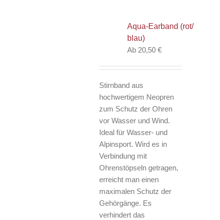
auf.
Die
Aqua-Earband (rot/
Optionen
blau)
können
Ab
20,50
€
auf
der
Produktseite
Stirnband aus
gewählt
hochwertigem Neopren
werden
zum Schutz der Ohren
vor Wasser und Wind.
Ideal für Wasser- und
Alpinsport. Wird es in
Verbindung mit
Ohrenstöpseln getragen,
erreicht man einen
maximalen Schutz der
Gehörgänge. Es
verhindert das