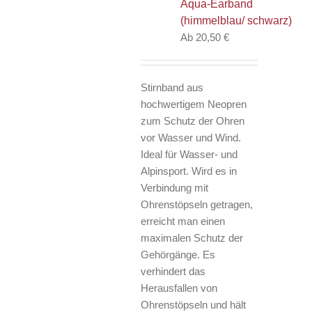
Aqua-Earband
Optionen
(himmelblau/ schwarz)
können
Ab
20,50
€
auf
der
Produktseite
Stirnband aus
gewählt
hochwertigem Neopren
werden
zum Schutz der Ohren
vor Wasser und Wind.
Ideal für Wasser- und
Alpinsport. Wird es in
Verbindung mit
Ohrenstöpseln getragen,
erreicht man einen
maximalen Schutz der
Gehörgänge. Es
verhindert das
Herausfallen von
Ohrenstöpseln und hält