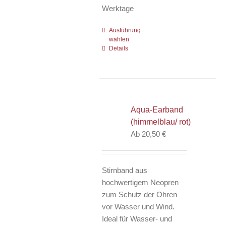
Werktage
Ausführung
Dieses
wählen
Produkt
Details
weist
mehrere
Varianten
auf.
Die
Aqua-Earband
Optionen
(himmelblau/ rot)
können
Ab
20,50
€
auf
der
Produktseite
Stirnband aus
gewählt
hochwertigem Neopren
werden
zum Schutz der Ohren
vor Wasser und Wind.
Ideal für Wasser- und