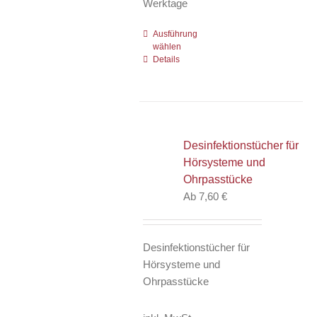
Werktage
Ausführung
Dieses
wählen
Produkt
Details
weist
mehrere
Varianten
auf.
Die
Desinfektionstücher für
Optionen
Hörsysteme und
können
Ohrpasstücke
auf
Ab
7,60
€
der
Produktseite
gewählt
Desinfektionstücher für
werden
Hörsysteme und
Ohrpasstücke