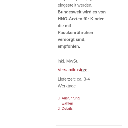
eingestellt werden.
Bundesweit wird es von
HNO-Ärzten für Kinder,
die mit
Pauckenröhrchen
versorgt sind,
empfohlen.
inkl. MwSt.
Versandkosten
zzgl.
Lieferzeit:
ca. 3-4
Werktage
Ausführung
Dieses
wählen
Produkt
Details
weist
mehrere
Varianten