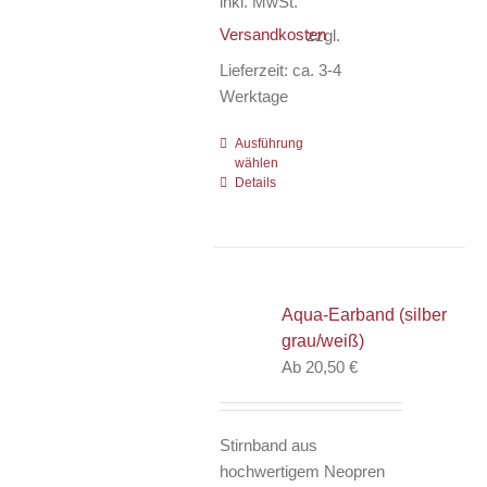
inkl. MwSt.
Versandkosten
zzgl.
Lieferzeit:
ca. 3-4
Werktage
Ausführung
Dieses
wählen
Produkt
Details
weist
mehrere
Varianten
auf.
Die
Aqua-Earband (silber
Optionen
grau/weiß)
können
Ab
20,50
€
auf
der
Produktseite
Stirnband aus
gewählt
hochwertigem Neopren
werden