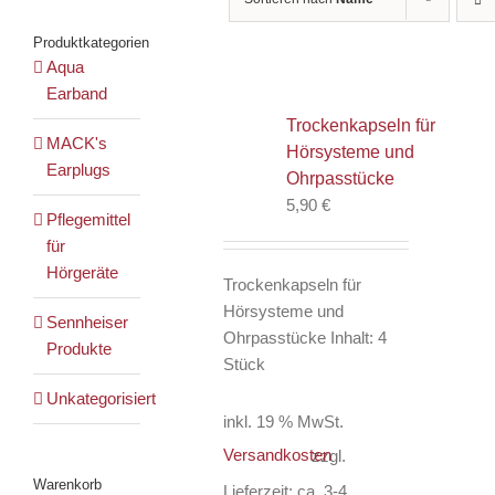
Produktkategorien
Aqua
Earband
Trockenkapseln für
MACK's
Hörsysteme und
Earplugs
Ohrpasstücke
5,90
€
Pflegemittel
für
Hörgeräte
Trockenkapseln für
Hörsysteme und
Sennheiser
Ohrpasstücke Inhalt: 4
Produkte
Stück
Unkategorisiert
inkl. 19 % MwSt.
Versandkosten
zzgl.
Warenkorb
Lieferzeit:
ca. 3-4