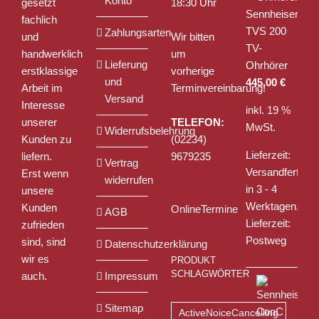
Konto
gesetzt
18:30 Uhr
werden
Sennheiser
fachlich
TVS 200
Zahlungsarten
und
Wir bitten
TV-
handwerklich
um
Lieferung
Ohrhörer
erstklassige
vorherige
und
445,00
€
Arbeit im
Terminvereinbarung!
Versand
Interesse
inkl. 19 %
unserer
TELEFON:
MwSt.
Widerrufsbelehrung
Kunden zu
(02234)
Lieferzeit:
liefern.
9679235
Vertrag
Versandfertig
Erst wenn
widerrufen
in 3 - 4
unsere
Werktagen,
Kunden
OnlineTermine
AGB
Lieferzeit:
zufrieden
Postweg
sind, sind
Datenschutzerklärung
wir es
PRODUKT
SCHLAGWÖRTER
auch.
Impressum
Sitemap
ActiveNoiceCancelling