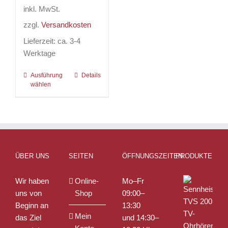
inkl. MwSt.
zzgl.
Versandkosten
Lieferzeit:
ca. 3-4
Werktage
Ausführung
Dieses
Details
wählen
Produkt
weist
mehrere
Varianten
auf.
Die
ÜBER UNS
SEITEN
ÖFFNUNGSZEITEN
PRODUKTE
Optionen
können
Wir haben
Online-
Mo–Fr
auf
uns von
Shop
09:00–
der
Beginn an
13:30
Produktseite
Mein
das Ziel
und 14:30–
gewählt