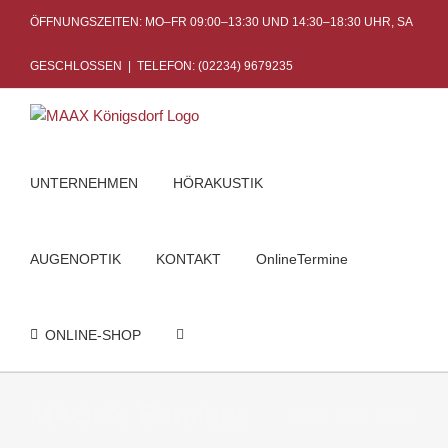
Skip
ÖFFNUNGSZEITEN: MO–FR 09:00–13:30 UND 14:30–18:30 UHR, SA
to
content
GESCHLOSSEN
|
TELEFON: (02234) 9679235
UNTERNEHMEN
HÖRAKUSTIK
AUGENOPTIK
KONTAKT
OnlineTermine
ONLINE-SHOP
MACK's Earplugs
Startseite
MACK's Earplugs