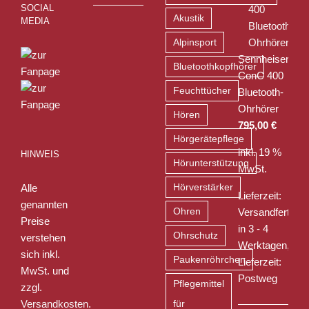
SOCIAL
Akustik
MEDIA
Alpinsport
Sennheiser
Bluetoothkopfhörer
ConC 400
Feuchttücher
Bluetooth-
Ohrhörer
Hören
795,00
€
Hörgerätepflege
inkl. 19 %
HINWEIS
Hörunterstützung
MwSt.
Alle
Hörverstärker
Lieferzeit:
genannten
Ohren
Versandfertig
Preise
in 3 - 4
Ohrschutz
verstehen
Werktagen,
sich inkl.
Paukenröhrchen
Lieferzeit:
MwSt. und
Postweg
Pflegemittel
zzgl.
Versandkosten
.
für