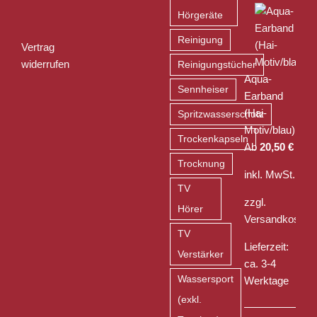
Hörgeräte
Reinigung
Vertrag
widerrufen
Reinigungstücher
Aqua-
Sennheiser
Earband
(Hai-
Spritzwasserschutz
Motiv/blau)
Trockenkapseln
Ab
20,50
€
Trocknung
inkl. MwSt.
TV
zzgl.
Hörer
Versandkosten
TV
Lieferzeit:
Verstärker
ca. 3-4
Wassersport
Werktage
(exkl.