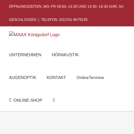
Skip
ÖFFNUNGSZEITEN: MO–FR 09:00–13:30 UND 14:30–18:30 UHR, SA
to
content
GESCHLOSSEN
|
TELEFON: (02234) 9679235
UNTERNEHMEN
HÖRAKUSTIK
AUGENOPTIK
KONTAKT
OnlineTermine
ONLINE-SHOP
Pflegemittel für
Startseite
Pflegemittel für Hörgeräte
Hörgeräte