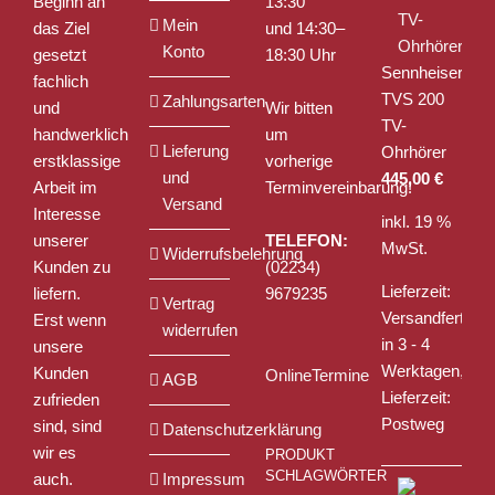
Beginn an
13:30
Produktseite
Mein
das Ziel
und 14:30–
gewählt
Konto
gesetzt
18:30 Uhr
werden
Sennheiser
fachlich
TVS 200
Zahlungsarten
und
Wir bitten
TV-
handwerklich
um
Lieferung
Ohrhörer
erstklassige
vorherige
und
445,00
€
Arbeit im
Terminvereinbarung!
Versand
Interesse
inkl. 19 %
unserer
TELEFON:
MwSt.
Widerrufsbelehrung
Kunden zu
(02234)
Lieferzeit:
liefern.
9679235
Vertrag
Versandfertig
Erst wenn
widerrufen
in 3 - 4
unsere
Werktagen,
Kunden
OnlineTermine
AGB
Lieferzeit:
zufrieden
Postweg
sind, sind
Datenschutzerklärung
wir es
PRODUKT
SCHLAGWÖRTER
auch.
Impressum