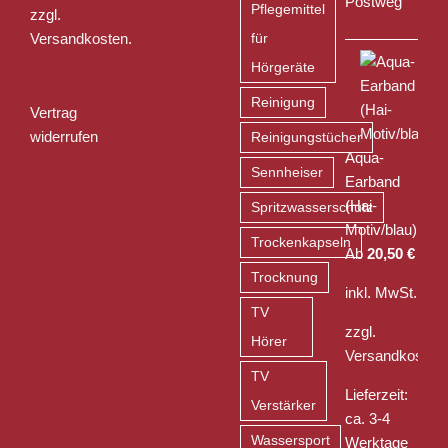
Postweg
Pflegemittel
zzgl.
Versandkosten
.
für
Hörgeräte
Reinigung
Vertrag
widerrufen
Reinigungstücher
Aqua-
Sennheiser
Earband
(Hai-
Spritzwasserschutz
Motiv/blau)
Trockenkapseln
Ab
20,50
€
Trocknung
inkl. MwSt.
TV
zzgl.
Hörer
Versandkosten
TV
Lieferzeit:
Verstärker
ca. 3-4
Wassersport
Werktage