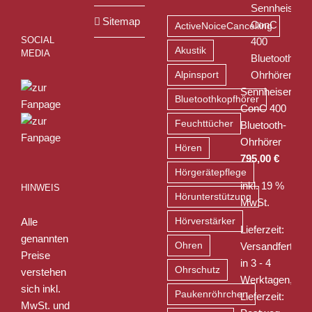
Sitemap
ActiveNoiceCancelling
SOCIAL
Akustik
MEDIA
Alpinsport
Sennheiser
Bluetoothkopfhörer
ConC 400
Feuchttücher
Bluetooth-
Ohrhörer
Hören
795,00
€
Hörgerätepflege
inkl. 19 %
HINWEIS
Hörunterstützung
MwSt.
Alle
Hörverstärker
Lieferzeit:
genannten
Ohren
Versandfertig
Preise
in 3 - 4
Ohrschutz
verstehen
Werktagen,
sich inkl.
Paukenröhrchen
Lieferzeit:
MwSt. und