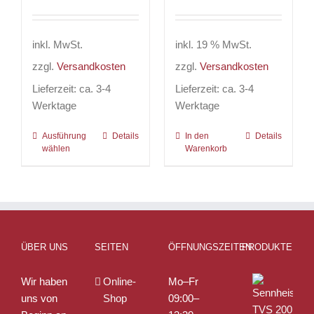
inkl. MwSt.
inkl. 19 % MwSt.
zzgl.
Versandkosten
zzgl.
Versandkosten
Lieferzeit:
ca. 3-4
Lieferzeit:
ca. 3-4
Werktage
Werktage
Ausführung
Dieses
Details
In den
Details
wählen
Warenkorb
Produkt
weist
mehrere
Varianten
auf.
Die
ÜBER UNS
SEITEN
ÖFFNUNGSZEITEN
PRODUKTE
Optionen
können
Wir haben
Online-
Mo–Fr
auf
uns von
Shop
09:00–
der