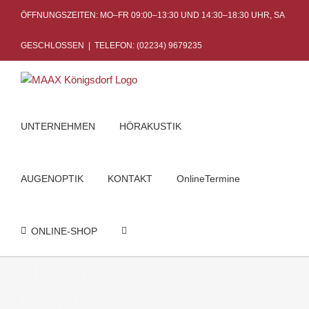
Skip
ÖFFNUNGSZEITEN: MO–FR 09:00–13:30 UND 14:30–18:30 UHR, SA
to
content
GESCHLOSSEN
|
TELEFON: (02234) 9679235
UNTERNEHMEN
HÖRAKUSTIK
AUGENOPTIK
KONTAKT
OnlineTermine
ONLINE-SHOP
Pflegemittel für
Startseite
Pflegemittel für Hörgeräte
Hörgeräte