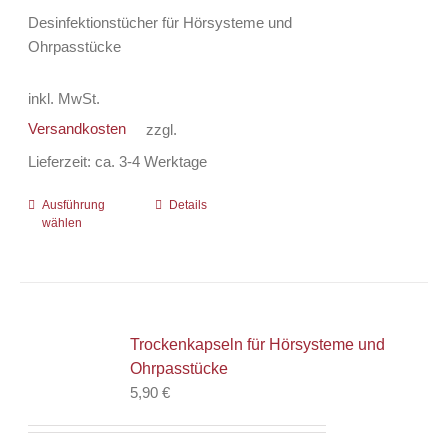
Desinfektionstücher für Hörsysteme und
Ohrpasstücke
inkl. MwSt.
Versandkosten
zzgl.
Lieferzeit:
ca. 3-4 Werktage
Ausführung
Dieses
Details
wählen
Produkt
weist
mehrere
Varianten
auf.
Trockenkapseln für Hörsysteme und
Die
Ohrpasstücke
Optionen
5,90
€
können
auf
der