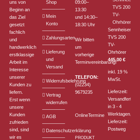
uns von
Shop
09:00–
Beginn an
13:30
Mein
das Ziel
und 14:30–
Konto
gesetzt
18:30 Uhr
Sennheiser
fachlich
TVS 200
Zahlungsarten
und
Wir bitten
TV-
handwerklich
um
Lieferung
Ohrhörer
erstklassige
vorherige
und
445,00
€
Arbeit im
Terminvereinbarung!
Versand
Interesse
inkl. 19 %
unserer
TELEFON:
MwSt.
Widerrufsbelehrung
Kunden zu
(02234)
Lieferzeit:
liefern.
9679235
Vertrag
Versandfertig
Erst wenn
widerrufen
in 3 - 4
unsere
Werktagen,
Kunden
OnlineTermine
AGB
Lieferzeit:
zufrieden
Postweg
sind, sind
Datenschutzerklärung
wir es
PRODUKT