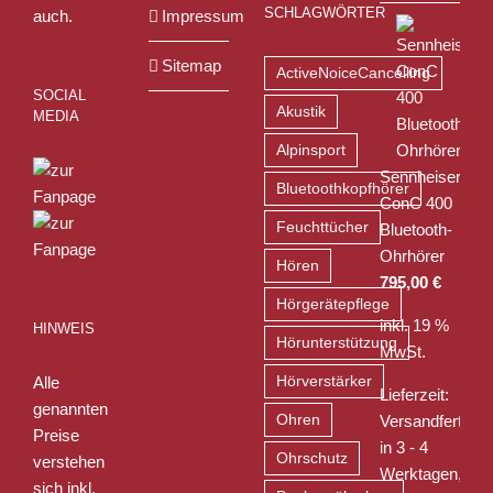
SCHLAGWÖRTER
auch.
Impressum
Sitemap
ActiveNoiceCancelling
SOCIAL
Akustik
MEDIA
Alpinsport
Sennheiser
Bluetoothkopfhörer
ConC 400
Feuchttücher
Bluetooth-
Ohrhörer
Hören
795,00
€
Hörgerätepflege
inkl. 19 %
HINWEIS
Hörunterstützung
MwSt.
Alle
Hörverstärker
Lieferzeit:
genannten
Ohren
Versandfertig
Preise
in 3 - 4
Ohrschutz
verstehen
Werktagen,
sich inkl.