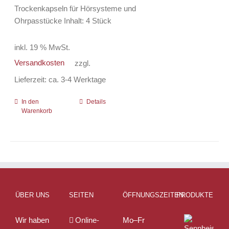
Trockenkapseln für Hörsysteme und
Produktseite
Ohrpasstücke Inhalt: 4 Stück
gewählt
werden
inkl. 19 % MwSt.
Versandkosten
zzgl.
Lieferzeit:
ca. 3-4 Werktage
In den
Details
Warenkorb
ÜBER UNS
SEITEN
ÖFFNUNGSZEITEN
PRODUKTE
Wir haben
Online-
Mo–Fr