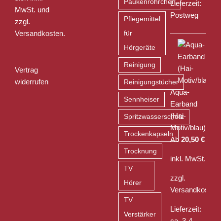
Paukenröhrchen
Lieferzeit:
MwSt. und
Postweg
Pflegemittel
zzgl.
Versandkosten
.
für
Hörgeräte
Reinigung
Vertrag
widerrufen
Reinigungstücher
Aqua-
Sennheiser
Earband
(Hai-
Spritzwasserschutz
Motiv/blau)
Trockenkapseln
Ab
20,50
€
Trocknung
inkl. MwSt.
TV
zzgl.
Hörer
Versandkosten
TV
Lieferzeit:
Verstärker
ca. 3-4