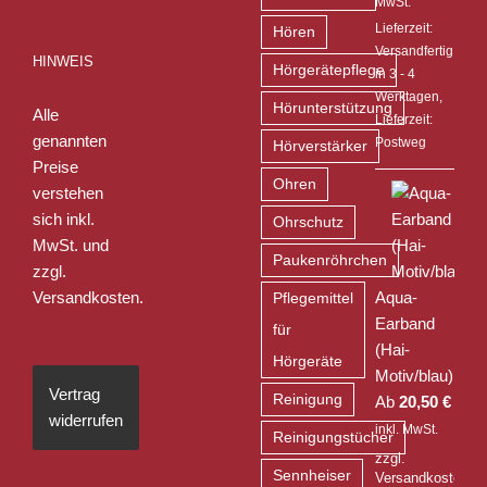
MwSt.
Lieferzeit:
Hören
Versandfertig
HINWEIS
Hörgerätepflege
in 3 - 4
Werktagen,
Hörunterstützung
Alle
Lieferzeit:
genannten
Postweg
Hörverstärker
Preise
Ohren
verstehen
sich inkl.
Ohrschutz
MwSt. und
Paukenröhrchen
zzgl.
Versandkosten
.
Aqua-
Pflegemittel
Earband
für
(Hai-
Hörgeräte
Motiv/blau)
Vertrag
Reinigung
Ab
20,50
€
widerrufen
inkl. MwSt.
Reinigungstücher
zzgl.
Sennheiser
Versandkosten