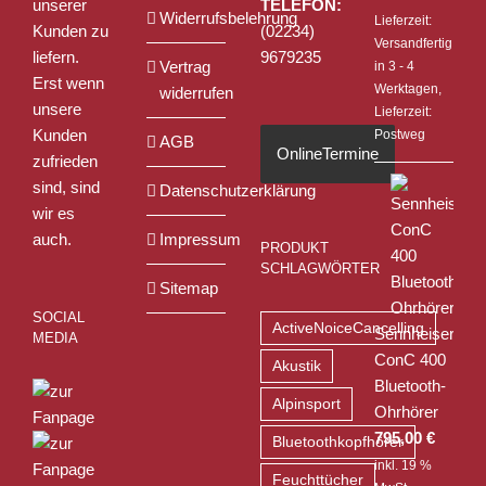
unserer
TELEFON:
Widerrufsbelehrung
Lieferzeit:
Kunden zu
(02234)
Versandfertig
liefern.
9679235
Vertrag
in 3 - 4
Erst wenn
Werktagen,
widerrufen
unsere
Lieferzeit:
Kunden
Postweg
AGB
OnlineTermine
zufrieden
sind, sind
Datenschutzerklärung
wir es
auch.
Impressum
PRODUKT
SCHLAGWÖRTER
Sitemap
SOCIAL
ActiveNoiceCancelling
Sennheiser
MEDIA
ConC 400
Akustik
Bluetooth-
Alpinsport
Ohrhörer
795,00
€
Bluetoothkopfhörer
inkl. 19 %
Feuchttücher