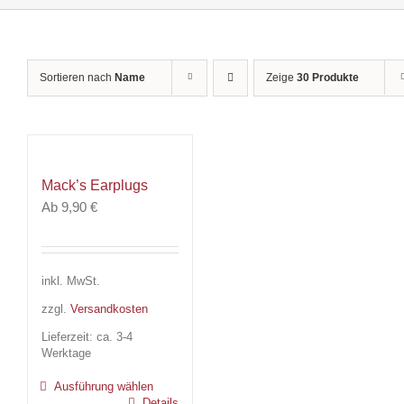
Sortieren nach
Name
Zeige
30 Produkte
Mack’s Earplugs
Ab
9,90
€
inkl. MwSt.
zzgl.
Versandkosten
Dieses
Lieferzeit:
ca. 3-4
Werktage
Produkt
weist
Ausführung wählen
mehrere
Details