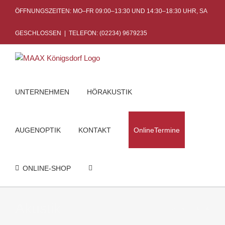
Skip
ÖFFNUNGSZEITEN: MO–FR 09:00–13:30 UND 14:30–18:30 UHR, SA
to
content
GESCHLOSSEN
|
TELEFON: (02234) 9679235
UNTERNEHMEN
HÖRAKUSTIK
AUGENOPTIK
KONTAKT
OnlineTermine
ONLINE-SHOP
Akustik
Startseite
Akustik