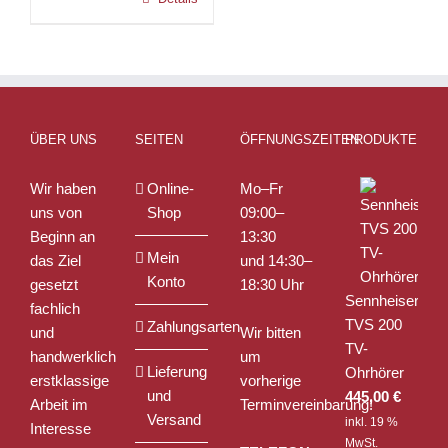
Varianten
auf.
Die
Optionen
können
auf
ÜBER UNS
SEITEN
ÖFFNUNGSZEITEN
PRODUKTE
der
Produktseite
Wir haben
Online-
Mo–Fr
gewählt
uns von
Shop
09:00–
werden
Beginn an
13:30
Mein
das Ziel
und 14:30–
Konto
gesetzt
18:30 Uhr
Sennheiser
fachlich
TVS 200
Zahlungsarten
und
Wir bitten
TV-
handwerklich
um
Lieferung
Ohrhörer
erstklassige
vorherige
und
445,00
€
Arbeit im
Terminvereinbarung!
Versand
inkl. 19 %
Interesse
MwSt.