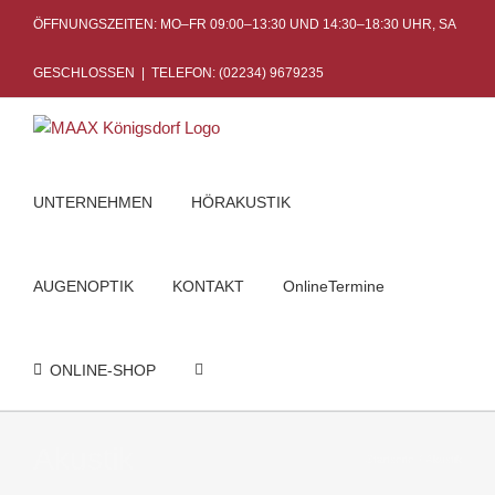
Skip
ÖFFNUNGSZEITEN: MO–FR 09:00–13:30 UND 14:30–18:30 UHR, SA
to
content
GESCHLOSSEN
|
TELEFON: (02234) 9679235
UNTERNEHMEN
HÖRAKUSTIK
AUGENOPTIK
KONTAKT
OnlineTermine
ONLINE-SHOP
Akustik
Startseite
Akustik