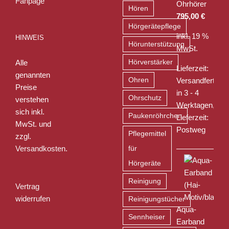
Ohrhörer
Hören
795,00
€
Hörgerätepflege
inkl. 19 %
HINWEIS
Hörunterstützung
MwSt.
Alle
Hörverstärker
Lieferzeit:
genannten
Ohren
Versandfertig
Preise
in 3 - 4
Ohrschutz
verstehen
Werktagen,
sich inkl.
Paukenröhrchen
Lieferzeit:
MwSt. und
Postweg
Pflegemittel
zzgl.
Versandkosten
.
für
Hörgeräte
Reinigung
Vertrag
widerrufen
Reinigungstücher
Aqua-
Sennheiser
Earband