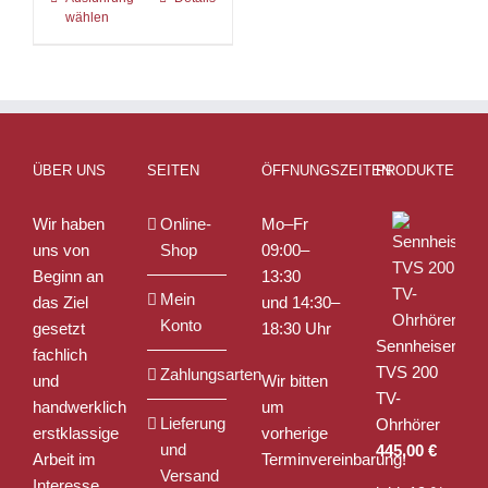
wählen
Produkt
weist
mehrere
Varianten
auf.
Die
ÜBER UNS
SEITEN
ÖFFNUNGSZEITEN
PRODUKTE
Optionen
können
Wir haben
Online-
Mo–Fr
auf
uns von
Shop
09:00–
der
Beginn an
13:30
Produktseite
Mein
das Ziel
und 14:30–
gewählt
Konto
gesetzt
18:30 Uhr
werden
Sennheiser
fachlich
TVS 200
Zahlungsarten
und
Wir bitten
TV-
handwerklich
um
Lieferung
Ohrhörer
erstklassige
vorherige
und
445,00
€
Arbeit im
Terminvereinbarung!
Versand
Interesse