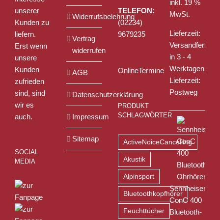
inkl. 19 %
unserer
TELEFON:
MwSt.
Widerrufsbelehrung
Kunden zu
(02234)
Lieferzeit:
liefern.
9679235
Vertrag
Versandfertig
Erst wenn
widerrufen
in 3 - 4
unsere
Werktagen,
Kunden
OnlineTermine
AGB
Lieferzeit:
zufrieden
Postweg
sind, sind
Datenschutzerklärung
wir es
PRODUKT
SCHLAGWÖRTER
auch.
Impressum
Sitemap
ActiveNoiceCancelling
SOCIAL
Akustik
MEDIA
Alpinsport
Sennheiser
Bluetoothkopfhörer
ConC 400
Feuchttücher
Bluetooth-