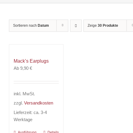
Sortieren nach
Datum
Zeige
30 Produkte
Mack’s Earplugs
Ab
9,90
€
inkl. MwSt.
zzgl.
Versandkosten
Lieferzeit:
ca. 3-4
Werktage
Ausführung
Dieses
Details