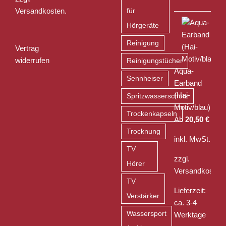
Versandkosten
.
für
Hörgeräte
Reinigung
Vertrag
widerrufen
Reinigungstücher
Aqua-
Sennheiser
Earband
(Hai-
Spritzwasserschutz
Motiv/blau)
Trockenkapseln
Ab
20,50
€
Trocknung
inkl. MwSt.
TV
zzgl.
Hörer
Versandkosten
TV
Lieferzeit:
Verstärker
ca. 3-4
Wassersport
Werktage