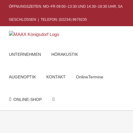
Skip
ÖFFNUNGSZEITEN: MO–FR 09:00–13:30 UND 14:30–18:30 UHR, SA
to
content
GESCHLOSSEN
|
TELEFON: (02234) 9679235
UNTERNEHMEN
HÖRAKUSTIK
AUGENOPTIK
KONTAKT
OnlineTermine
ONLINE-SHOP
Akustik
Startseite
Akustik