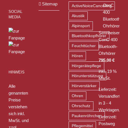
Sitemap
ActiveNoiceCancelling
SOCIAL
Akustik
MEDIA
Alpinsport
Sennheiser
Bluetoothkopfhörer
ConC 400
Feuchttücher
Bluetooth-
Ohrhörer
Hören
795,00
€
Hörgerätepflege
inkl. 19 %
HINWEIS
Hörunterstützung
MwSt.
Alle
Hörverstärker
Lieferzeit:
genannten
Ohren
Versandfertig
Preise
in 3 - 4
Ohrschutz
verstehen
Werktagen,
sich inkl.
Paukenröhrchen
Lieferzeit:
MwSt. und
Postweg
Pflegemittel
zzgl.