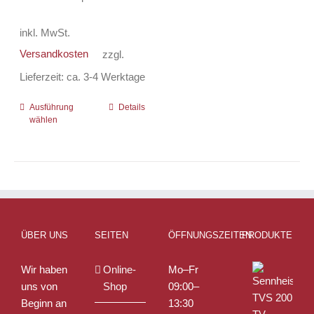
inkl. MwSt.
Versandkosten
zzgl.
Lieferzeit:
ca. 3-4 Werktage
Ausführung
Dieses
Details
wählen
Produkt
weist
mehrere
Varianten
auf.
Die
Optionen
ÜBER UNS
SEITEN
ÖFFNUNGSZEITEN
PRODUKTE
können
auf
Wir haben
Online-
Mo–Fr
der
uns von
Shop
09:00–
Produktseite
Beginn an
13:30
gewählt