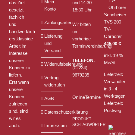
Mein
das Ziel
und 14:30–
werden
Konto
gesetzt
18:30 Uhr
Sennheiser
fachlich
TVS 200
Zahlungsarten
und
Wir bitten
TV-
handwerklich
um
Lieferung
Ohrhörer
erstklassige
vorherige
und
445,00
€
Arbeit im
Terminvereinbarung!
Versand
Interesse
inkl. 19 %
unserer
TELEFON:
MwSt.
Widerrufsbelehrung
Kunden zu
(02234)
Lieferzeit:
liefern.
9679235
Vertrag
Versandfertig
Erst wenn
widerrufen
in 3 - 4
unsere
Werktagen,
Kunden
OnlineTermine
AGB
Lieferzeit:
zufrieden
Postweg
sind, sind
Datenschutzerklärung
wir es
PRODUKT
SCHLAGWÖRTER
auch.
Impressum