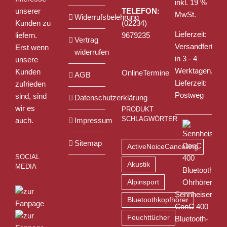
inkl. 19 %
unserer
TELEFON:
MwSt.
Widerrufsbelehrung
Kunden zu
(02234)
Lieferzeit:
liefern.
9679235
Vertrag
Versandfertig
Erst wenn
widerrufen
in 3 - 4
unsere
Werktagen,
Kunden
OnlineTermine
AGB
Lieferzeit:
zufrieden
Postweg
sind, sind
Datenschutzerklärung
wir es
PRODUKT
SCHLAGWÖRTER
auch.
Impressum
Sitemap
ActiveNoiceCancelling
SOCIAL
Akustik
MEDIA
Alpinsport
Sennheiser
Bluetoothkopfhörer
ConC 400
Feuchttücher
Bluetooth-