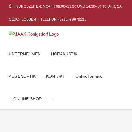
Skip
ÖFFNUNGSZEITEN: MO–FR 09:00–13:30 UND 14:30–18:30 UHR, SA
to
content
GESCHLOSSEN
|
TELEFON: (02234) 9679235
UNTERNEHMEN
HÖRAKUSTIK
AUGENOPTIK
KONTAKT
OnlineTermine
ONLINE-SHOP
Akustik
Startseite
Akustik