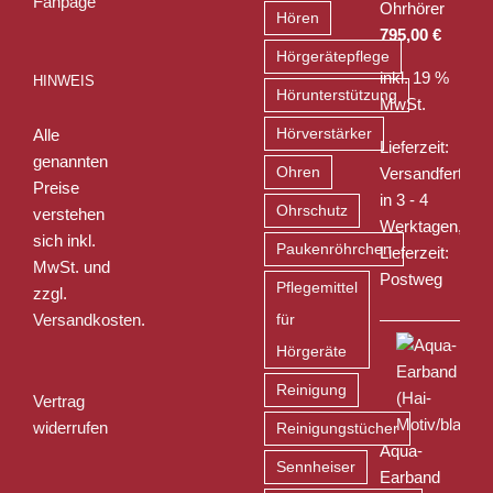
Ohrhörer
Hören
795,00
€
Hörgerätepflege
inkl. 19 %
HINWEIS
Hörunterstützung
MwSt.
Alle
Hörverstärker
Lieferzeit:
genannten
Ohren
Versandfertig
Preise
in 3 - 4
Ohrschutz
verstehen
Werktagen,
sich inkl.
Paukenröhrchen
Lieferzeit:
MwSt. und
Postweg
Pflegemittel
zzgl.
Versandkosten
.
für
Hörgeräte
Reinigung
Vertrag
widerrufen
Reinigungstücher
Aqua-
Sennheiser
Earband