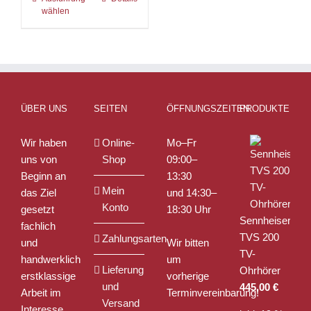
wählen
Produkt
weist
mehrere
Varianten
auf.
Die
ÜBER UNS
SEITEN
ÖFFNUNGSZEITEN
PRODUKTE
Optionen
können
Wir haben
Online-
Mo–Fr
auf
uns von
Shop
09:00–
der
Beginn an
13:30
Produktseite
Mein
das Ziel
und 14:30–
gewählt
Konto
gesetzt
18:30 Uhr
werden
Sennheiser
fachlich
TVS 200
Zahlungsarten
und
Wir bitten
TV-
handwerklich
um
Lieferung
Ohrhörer
erstklassige
vorherige
und
445,00
€
Arbeit im
Terminvereinbarung!
Versand
Interesse