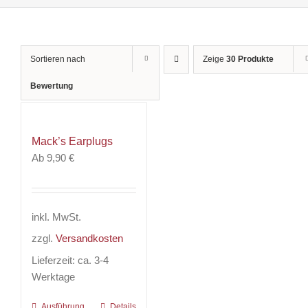
Sortieren nach
Zeige
30 Produkte
Bewertung
Mack’s Earplugs
Ab
9,90
€
inkl. MwSt.
zzgl.
Versandkosten
Lieferzeit:
ca. 3-4
Werktage
Ausführung
Dieses
Details