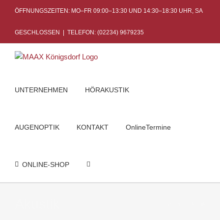
Skip
ÖFFNUNGSZEITEN: MO–FR 09:00–13:30 UND 14:30–18:30 UHR, SA
to
content
GESCHLOSSEN
|
TELEFON: (02234) 9679235
UNTERNEHMEN
HÖRAKUSTIK
AUGENOPTIK
KONTAKT
OnlineTermine
ONLINE-SHOP
Akustik
Startseite
Akustik