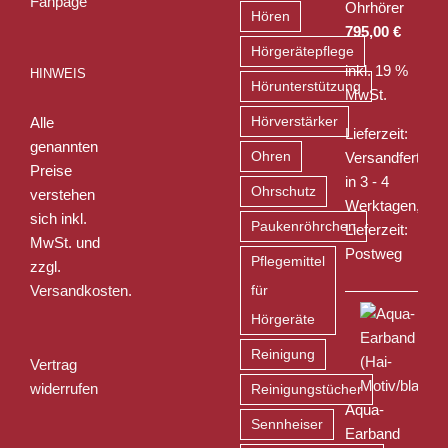
Ohrhörer
Hören
795,00
€
Hörgerätepflege
inkl. 19 %
HINWEIS
Hörunterstützung
MwSt.
Alle
Hörverstärker
Lieferzeit:
genannten
Ohren
Versandfertig
Preise
in 3 - 4
Ohrschutz
verstehen
Werktagen,
sich inkl.
Paukenröhrchen
Lieferzeit:
MwSt. und
Postweg
Pflegemittel
zzgl.
Versandkosten
.
für
Hörgeräte
Reinigung
Vertrag
widerrufen
Reinigungstücher
Aqua-
Sennheiser
Earband