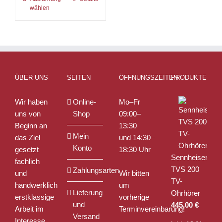
wählen
Produkt
weist
mehrere
Varianten
auf.
Die
ÜBER UNS
SEITEN
ÖFFNUNGSZEITEN
PRODUKTE
Optionen
können
Wir haben
Online-
Mo–Fr
auf
uns von
Shop
09:00–
der
Beginn an
13:30
Produktseite
Mein
das Ziel
und 14:30–
gewählt
Konto
gesetzt
18:30 Uhr
werden
Sennheiser
fachlich
TVS 200
Zahlungsarten
und
Wir bitten
TV-
handwerklich
um
Lieferung
Ohrhörer
erstklassige
vorherige
und
445,00
€
Arbeit im
Terminvereinbarung!
Versand
Interesse