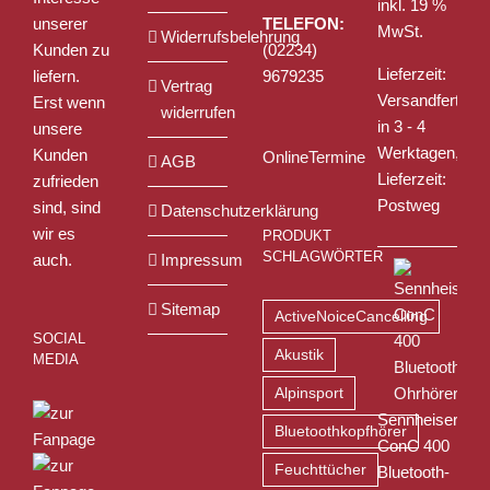
inkl. 19 %
unserer
TELEFON:
MwSt.
Widerrufsbelehrung
Kunden zu
(02234)
Lieferzeit:
liefern.
9679235
Vertrag
Versandfertig
Erst wenn
widerrufen
in 3 - 4
unsere
Werktagen,
Kunden
OnlineTermine
AGB
Lieferzeit:
zufrieden
Postweg
sind, sind
Datenschutzerklärung
wir es
PRODUKT
SCHLAGWÖRTER
auch.
Impressum
Sitemap
ActiveNoiceCancelling
SOCIAL
Akustik
MEDIA
Alpinsport
Sennheiser
Bluetoothkopfhörer
ConC 400
Feuchttücher
Bluetooth-