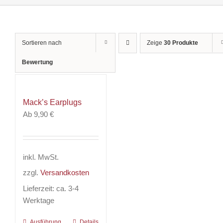
Sortieren nach
Zeige
30 Produkte
Bewertung
Mack’s Earplugs
Ab
9,90
€
inkl. MwSt.
zzgl.
Versandkosten
Lieferzeit:
ca. 3-4
Werktage
Ausführung
Dieses
Details