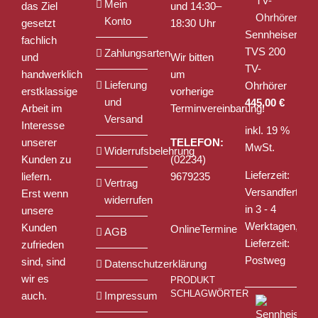
Mein
das Ziel
und 14:30–
werden
Konto
gesetzt
18:30 Uhr
Sennheiser
fachlich
TVS 200
Zahlungsarten
und
Wir bitten
TV-
handwerklich
um
Lieferung
Ohrhörer
erstklassige
vorherige
und
445,00
€
Arbeit im
Terminvereinbarung!
Versand
Interesse
inkl. 19 %
unserer
TELEFON:
MwSt.
Widerrufsbelehrung
Kunden zu
(02234)
Lieferzeit:
liefern.
9679235
Vertrag
Versandfertig
Erst wenn
widerrufen
in 3 - 4
unsere
Werktagen,
Kunden
OnlineTermine
AGB
Lieferzeit:
zufrieden
Postweg
sind, sind
Datenschutzerklärung
wir es
PRODUKT
SCHLAGWÖRTER
auch.
Impressum