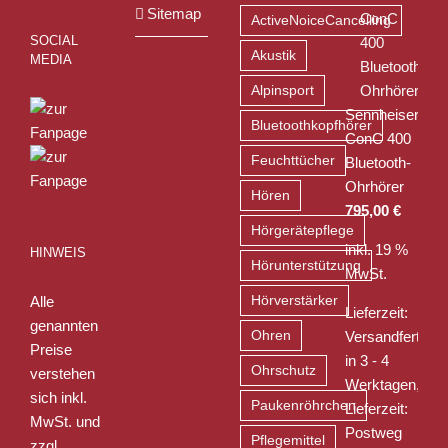
Sitemap
ActiveNoiceCancelling
SOCIAL
Akustik
MEDIA
Alpinsport
Sennheiser
Bluetoothkopfhörer
ConC 400
Feuchttücher
Bluetooth-
Ohrhörer
Hören
795,00
€
Hörgerätepflege
inkl. 19 %
HINWEIS
Hörunterstützung
MwSt.
Alle
Hörverstärker
Lieferzeit:
genannten
Ohren
Versandfertig
Preise
in 3 - 4
Ohrschutz
verstehen
Werktagen,
sich inkl.
Paukenröhrchen
Lieferzeit:
MwSt. und
Postweg
Pflegemittel
zzgl.