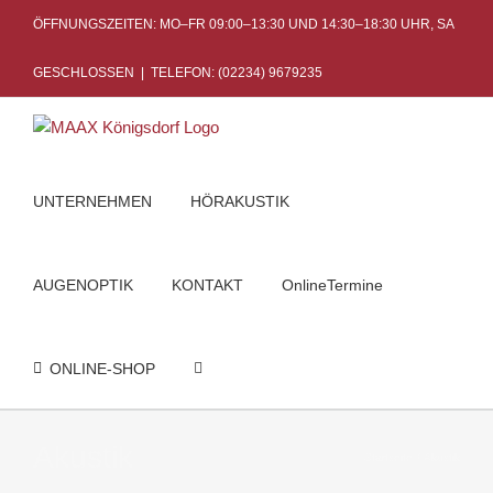
Skip
ÖFFNUNGSZEITEN: MO–FR 09:00–13:30 UND 14:30–18:30 UHR, SA
to
content
GESCHLOSSEN
|
TELEFON: (02234) 9679235
UNTERNEHMEN
HÖRAKUSTIK
AUGENOPTIK
KONTAKT
OnlineTermine
ONLINE-SHOP
Akustik
Startseite
Akustik