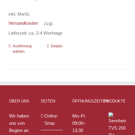
inkl. MwSt.
Versandkosten
zzgl.
Lieferzeit:
ca. 3-4 Werktage
Ausführung
Dieses
Details
wählen
Produkt
weist
mehrere
Varianten
auf.
Die
Optionen
ÜBER UNS
SEITEN
ÖFFNUNGSZEITEN
PRODUKTE
können
auf
Wir haben
Online-
Mo–Fr
der
uns von
Shop
09:00–
Produktseite
Beginn an
13:30
gewählt