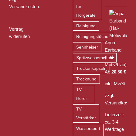
Versandkosten
.
für
Hörgeräte
Reinigung
Vertrag
widerrufen
Reinigungstücher
Aqua-
Sennheiser
Earband
(Hai-
Spritzwasserschutz
Motiv/blau)
Trockenkapseln
Ab
20,50
€
Trocknung
inkl. MwSt.
TV
zzgl.
Hörer
Versandkosten
TV
Lieferzeit:
Verstärker
ca. 3-4
Wassersport
Werktage