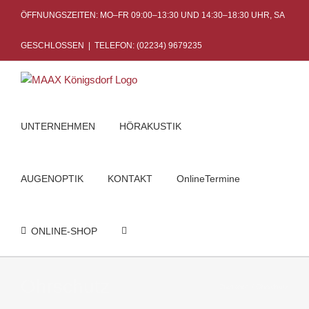
Skip
ÖFFNUNGSZEITEN: MO–FR 09:00–13:30 UND 14:30–18:30 UHR, SA
to
content
GESCHLOSSEN
|
TELEFON: (02234) 9679235
UNTERNEHMEN
HÖRAKUSTIK
AUGENOPTIK
KONTAKT
OnlineTermine
ONLINE-SHOP
Ohrschutz
Startseite
Ohrschutz