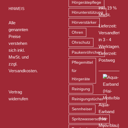
Hörgerätepflege
inkl. 19 %
HINWEIS
Hörunterstützung
MwSt.
Alle
Hörverstärker
Lieferzeit:
genannten
Ohren
Versandfertig
Preise
in 3 - 4
Ohrschutz
verstehen
Werktagen,
sich inkl.
Paukenröhrchen
Lieferzeit:
MwSt. und
Postweg
Pflegemittel
zzgl.
Versandkosten
.
für
Hörgeräte
Reinigung
Vertrag
widerrufen
Reinigungstücher
Aqua-
Sennheiser
Earband
(Hai-
Spritzwasserschutz
Motiv/blau)