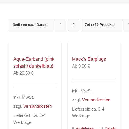
Sortieren nach
Datum
Zeige
30 Produkte
Aqua-Earband (pink
Mack’s Earplugs
splash/ dunkelblau)
Ab
9,90
€
Ab
20,50
€
inkl. MwSt.
inkl. MwSt.
zzgl.
Versandkosten
zzgl.
Versandkosten
Lieferzeit:
ca. 3-4
Lieferzeit:
ca. 3-4
Werktage
Werktage
Ausführung
Dieses
Details