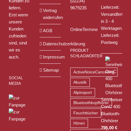
Kunden zu
(02234)
Lieferzeit:
liefern.
9679235
Vertrag
Versandfertig
Erst wenn
widerrufen
in 3 - 4
unsere
Werktagen,
Kunden
OnlineTermine
AGB
Lieferzeit:
zufrieden
Postweg
sind, sind
Datenschutzerklärung
wir es
PRODUKT
SCHLAGWÖRTER
auch.
Impressum
Sitemap
ActiveNoiceCancelling
SOCIAL
Akustik
MEDIA
Alpinsport
Sennheiser
Bluetoothkopfhörer
ConC 400
Feuchttücher
Bluetooth-
Ohrhörer
Hören
795,00
€