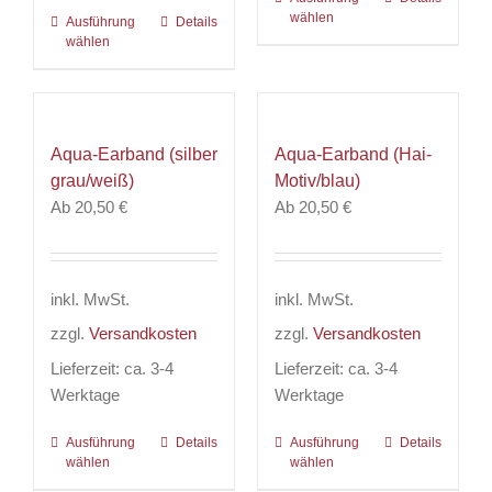
wählen
Ausführung
Dieses
Details
Produkt
wählen
Produkt
weist
weist
mehrere
mehrere
Varianten
Varianten
auf.
Aqua-Earband (silber
Aqua-Earband (Hai-
auf.
Die
grau/weiß)
Motiv/blau)
Die
Optionen
Ab
20,50
€
Ab
20,50
€
Optionen
können
können
auf
auf
der
der
Produktseite
inkl. MwSt.
inkl. MwSt.
Produktseite
gewählt
zzgl.
Versandkosten
zzgl.
Versandkosten
gewählt
werden
werden
Lieferzeit:
ca. 3-4
Lieferzeit:
ca. 3-4
Werktage
Werktage
Ausführung
Dieses
Details
Ausführung
Dieses
Details
wählen
wählen
Produkt
Produkt