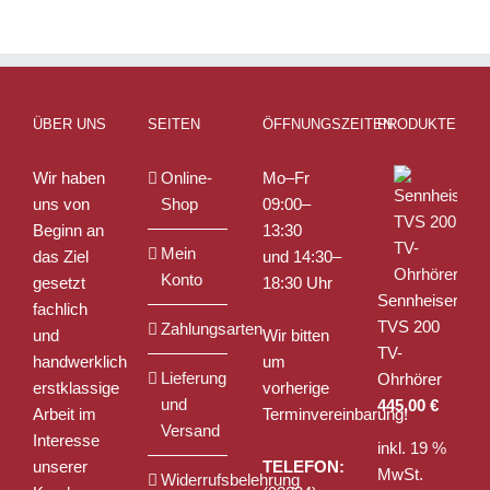
weist
weist
mehrere
mehrere
Varianten
Varianten
auf.
auf.
Die
Die
ÜBER UNS
SEITEN
ÖFFNUNGSZEITEN
PRODUKTE
Optionen
Optionen
können
können
Wir haben
Online-
Mo–Fr
auf
auf
uns von
Shop
09:00–
der
der
Beginn an
13:30
Produktseite
Produktseite
Mein
das Ziel
und 14:30–
gewählt
gewählt
Konto
gesetzt
18:30 Uhr
werden
werden
Sennheiser
fachlich
TVS 200
Zahlungsarten
und
Wir bitten
TV-
handwerklich
um
Lieferung
Ohrhörer
erstklassige
vorherige
und
445,00
€
Arbeit im
Terminvereinbarung!
Versand
Interesse
inkl. 19 %
unserer
TELEFON:
MwSt.
Widerrufsbelehrung