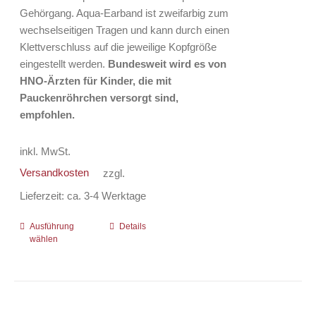
Gehörgang. Aqua-Earband ist zweifarbig zum
wechselseitigen Tragen und kann durch einen
Klettverschluss auf die jeweilige Kopfgröße
eingestellt werden.
Bundesweit wird es von
HNO-Ärzten für Kinder, die mit
Pauckenröhrchen versorgt sind,
empfohlen.
inkl. MwSt.
Versandkosten
zzgl.
Lieferzeit:
ca. 3-4 Werktage
Ausführung
Dieses
Details
wählen
Produkt
weist
mehrere
Varianten
auf.