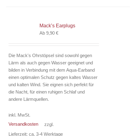
mehrere
Varianten
auf.
Mack’s Earplugs
Die
Ab
9,90
€
Optionen
können
auf
Die Mack's Ohrstöpsel sind sowohl gegen
der
Lärm als auch gegen Wasser geeignet und
Produktseite
bilden in Verbindung mit dem Aqua-Earband
gewählt
einen optimalen Schutz gegen kaltes Wasser
werden
und kalten Wind. Sie eignen sich perfekt für
die Nacht, für einen ruhigen Schlaf und
andere Lärmquellen.
inkl. MwSt.
Versandkosten
zzgl.
Lieferzeit:
ca. 3-4 Werktage