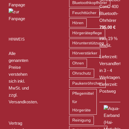
Bluetoothkopfhörer
ConC 400
Feuchttücher
Bluetooth-
Ohrhörer
Hören
795,00
€
Hörgerätepflege
inkl. 19 %
HINWEIS
Hörunterstützung
MwSt.
Alle
Hörverstärker
Lieferzeit:
genannten
Ohren
Versandfertig
Preise
in 3 - 4
Ohrschutz
verstehen
Werktagen,
sich inkl.
Paukenröhrchen
Lieferzeit:
MwSt. und
Postweg
Pflegemittel
zzgl.
Versandkosten
.
für
Hörgeräte
Reinigung
Vertrag