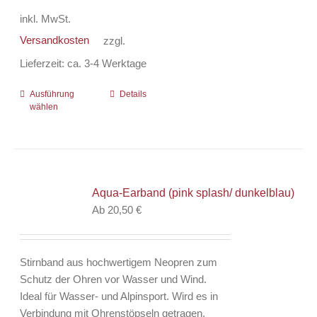
inkl. MwSt.
Versandkosten
zzgl.
Lieferzeit:
ca. 3-4 Werktage
Ausführung
Dieses
Details
wählen
Produkt
weist
mehrere
Varianten
auf.
Aqua-Earband (pink splash/ dunkelblau)
Die
Ab
20,50
€
Optionen
können
auf
Stirnband aus hochwertigem Neopren zum
der
Schutz der Ohren vor Wasser und Wind.
Produktseite
Ideal für Wasser- und Alpinsport. Wird es in
gewählt
Verbindung mit Ohrenstöpseln getragen,
werden