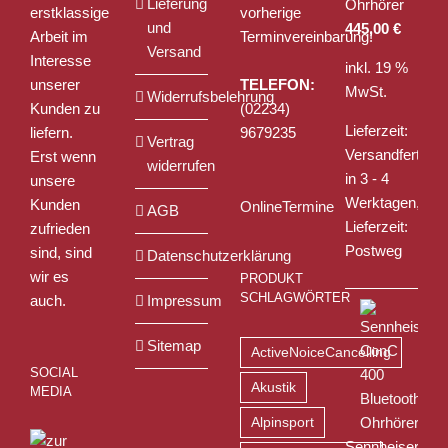
Lieferung
Ohrhörer
erstklassige
vorherige
und
445,00
€
Arbeit im
Terminvereinbarung!
Versand
Interesse
inkl. 19 %
unserer
TELEFON:
MwSt.
Widerrufsbelehrung
Kunden zu
(02234)
Lieferzeit:
liefern.
9679235
Vertrag
Versandfertig
Erst wenn
widerrufen
in 3 - 4
unsere
Werktagen,
Kunden
OnlineTermine
AGB
Lieferzeit:
zufrieden
Postweg
sind, sind
Datenschutzerklärung
wir es
PRODUKT
SCHLAGWÖRTER
auch.
Impressum
Sitemap
ActiveNoiceCancelling
SOCIAL
Akustik
MEDIA
Alpinsport
Sennheiser