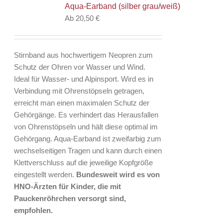
Aqua-Earband (silber grau/weiß)
Die
Ab
20,50
€
Optionen
können
auf
Stirnband aus hochwertigem Neopren zum
der
Schutz der Ohren vor Wasser und Wind.
Produktseite
Ideal für Wasser- und Alpinsport. Wird es in
gewählt
Verbindung mit Ohrenstöpseln getragen,
werden
erreicht man einen maximalen Schutz der
Gehörgänge. Es verhindert das Herausfallen
von Ohrenstöpseln und hält diese optimal im
Gehörgang. Aqua-Earband ist zweifarbig zum
wechselseitigen Tragen und kann durch einen
Klettverschluss auf die jeweilige Kopfgröße
eingestellt werden.
Bundesweit wird es von
HNO-Ärzten für Kinder, die mit
Pauckenröhrchen versorgt sind,
empfohlen.