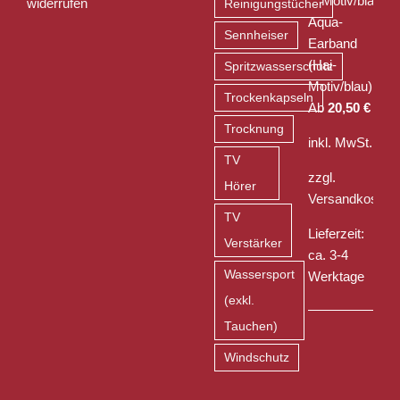
widerrufen
Reinigungstücher
Aqua-
Sennheiser
Earband
(Hai-
Spritzwasserschutz
Motiv/blau)
Trockenkapseln
Ab
20,50
€
Trocknung
inkl. MwSt.
TV
zzgl.
Hörer
Versandkosten
TV
Lieferzeit:
Verstärker
ca. 3-4
Wassersport
Werktage
(exkl.
Tauchen)
Windschutz