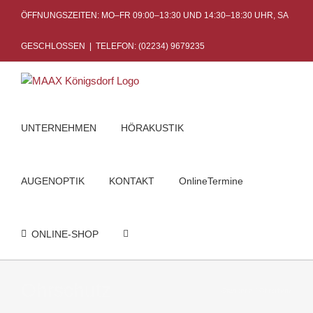
Skip
ÖFFNUNGSZEITEN: MO–FR 09:00–13:30 UND 14:30–18:30 UHR, SA
to
content
GESCHLOSSEN
|
TELEFON: (02234) 9679235
UNTERNEHMEN
HÖRAKUSTIK
AUGENOPTIK
KONTAKT
OnlineTermine
ONLINE-SHOP
Ohrschutz
Startseite
Ohrschutz