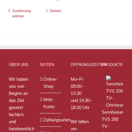
Ausführung
Dieses
Details
wählen
Produkt
weist
mehrere
Varianten
auf.
Die
Optionen
ÜBER UNS
SEITEN
ÖFFNUNGSZEITEN
PRODUKTE
können
auf
Wir haben
Online-
Mo–Fr
der
uns von
Shop
09:00–
Produktseite
Beginn an
13:30
gewählt
Mein
das Ziel
und 14:30–
werden
Konto
gesetzt
18:30 Uhr
Sennheiser
fachlich
TVS 200
Zahlungsarten
und
Wir bitten
TV-
handwerklich
um