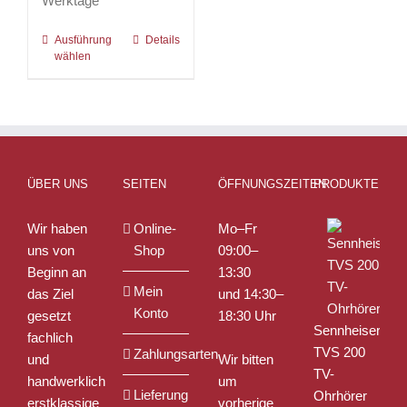
Werktage
Ausführung
Dieses
Details
wählen
Produkt
weist
mehrere
Varianten
auf.
Die
ÜBER UNS
SEITEN
ÖFFNUNGSZEITEN
PRODUKTE
Optionen
können
Wir haben
Online-
Mo–Fr
auf
uns von
Shop
09:00–
der
Beginn an
13:30
Produktseite
Mein
das Ziel
und 14:30–
gewählt
Konto
gesetzt
18:30 Uhr
werden
Sennheiser
fachlich
TVS 200
Zahlungsarten
und
Wir bitten
TV-
handwerklich
um
Lieferung
Ohrhörer
erstklassige
vorherige