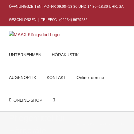
Skip
ÖFFNUNGSZEITEN: MO–FR 09:00–13:30 UND 14:30–18:30 UHR, SA
to
content
GESCHLOSSEN
|
TELEFON: (02234) 9679235
UNTERNEHMEN
HÖRAKUSTIK
AUGENOPTIK
KONTAKT
OnlineTermine
ONLINE-SHOP
Pflegemittel für
Startseite
Pflegemittel für Hörgeräte
Hörgeräte