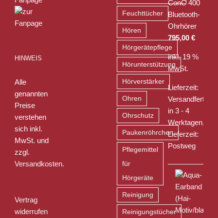
ConC 400
Feuchttücher
Bluetooth-
Ohrhörer
Hören
795,00
€
Hörgerätepflege
inkl. 19 %
HINWEIS
Hörunterstützung
MwSt.
Alle
Hörverstärker
Lieferzeit:
genannten
Ohren
Versandfertig
Preise
in 3 - 4
Ohrschutz
verstehen
Werktagen,
sich inkl.
Paukenröhrchen
Lieferzeit:
MwSt. und
Postweg
Pflegemittel
zzgl.
Versandkosten
.
für
Hörgeräte
Reinigung
Vertrag
widerrufen
Reinigungstücher