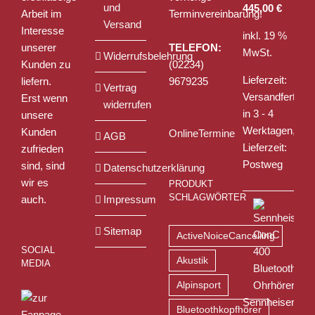
und
445,00
€
Arbeit im
Terminvereinbarung!
Versand
Interesse
inkl. 19 %
unserer
TELEFON:
MwSt.
Widerrufsbelehrung
Kunden zu
(02234)
Lieferzeit:
liefern.
9679235
Vertrag
Versandfertig
Erst wenn
widerrufen
in 3 - 4
unsere
Werktagen,
Kunden
OnlineTermine
AGB
Lieferzeit:
zufrieden
Postweg
sind, sind
Datenschutzerklärung
wir es
PRODUKT
SCHLAGWÖRTER
auch.
Impressum
Sitemap
ActiveNoiceCancelling
SOCIAL
Akustik
MEDIA
Alpinsport
Sennheiser
Bluetoothkopfhörer