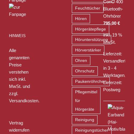
ConC 400
Feuchttücher
Bluetooth-
Ohrhörer
Hören
795,00
€
Hörgerätepflege
inkl. 19 %
HINWEIS
Hörunterstützung
MwSt.
Alle
Hörverstärker
Lieferzeit:
genannten
Ohren
Versandfertig
Preise
in 3 - 4
Ohrschutz
verstehen
Werktagen,
sich inkl.
Paukenröhrchen
Lieferzeit:
MwSt. und
Postweg
Pflegemittel
zzgl.
Versandkosten
.
für
Hörgeräte
Reinigung
Vertrag
widerrufen
Reinigungstücher