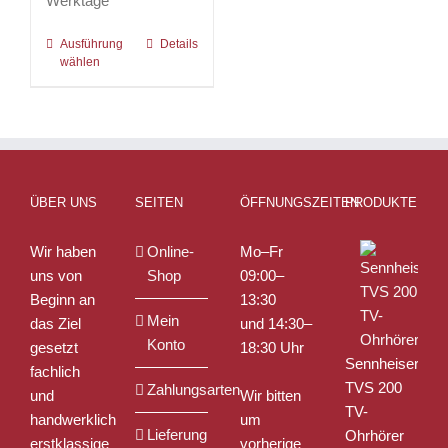
Werktage
Ausführung
Dieses
Details
wählen
Produkt
weist
mehrere
Varianten
auf.
Die
ÜBER UNS
SEITEN
ÖFFNUNGSZEITEN
PRODUKTE
Optionen
können
Wir haben
Online-
Mo–Fr
auf
uns von
Shop
09:00–
der
Beginn an
13:30
Produktseite
Mein
das Ziel
und 14:30–
gewählt
Konto
gesetzt
18:30 Uhr
werden
Sennheiser
fachlich
TVS 200
Zahlungsarten
und
Wir bitten
TV-
handwerklich
um
Lieferung
Ohrhörer
erstklassige
vorherige