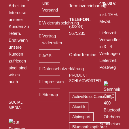
und
445,00
€
Arbeit im
Terminvereinbarung!
Versand
Interesse
inkl. 19 %
unserer
TELEFON:
MwSt.
Widerrufsbelehrung
Kunden zu
(02234)
Lieferzeit:
liefern.
9679235
Vertrag
Versandfertig
Erst wenn
widerrufen
in 3 - 4
unsere
Werktagen,
Kunden
OnlineTermine
AGB
Lieferzeit:
zufrieden
Postweg
sind, sind
Datenschutzerklärung
wir es
PRODUKT
SCHLAGWÖRTER
auch.
Impressum
Sitemap
ActiveNoiceCancelling
SOCIAL
Akustik
MEDIA
Alpinsport
Sennheiser
Bluetoothkopfhörer