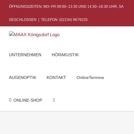
Skip
ÖFFNUNGSZEITEN: MO–FR 09:00–13:30 UND 14:30–18:30 UHR, SA
to
content
GESCHLOSSEN
|
TELEFON: (02234) 9679235
UNTERNEHMEN
HÖRAKUSTIK
AUGENOPTIK
KONTAKT
OnlineTermine
ONLINE-SHOP
Pflegemittel für
Startseite
Pflegemittel für Hörgeräte
Hörgeräte