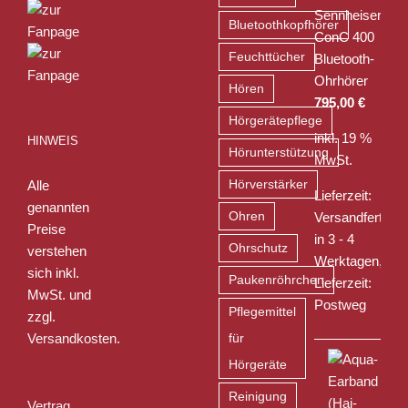
Sennheiser
Bluetoothkopfhörer
ConC 400
Feuchttücher
Bluetooth-
Ohrhörer
Hören
795,00
€
Hörgerätepflege
inkl. 19 %
HINWEIS
Hörunterstützung
MwSt.
Alle
Hörverstärker
Lieferzeit:
genannten
Ohren
Versandfertig
Preise
in 3 - 4
Ohrschutz
verstehen
Werktagen,
sich inkl.
Paukenröhrchen
Lieferzeit:
MwSt. und
Postweg
Pflegemittel
zzgl.
Versandkosten
.
für
Hörgeräte
Reinigung
Vertrag