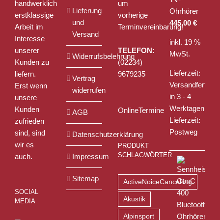
handwerklich
um
Lieferung
Ohrhörer
erstklassige
vorherige
und
445,00
€
Arbeit im
Terminvereinbarung!
Versand
Interesse
inkl. 19 %
unserer
TELEFON:
MwSt.
Widerrufsbelehrung
Kunden zu
(02234)
Lieferzeit:
liefern.
9679235
Vertrag
Versandfertig
Erst wenn
widerrufen
in 3 - 4
unsere
Werktagen,
Kunden
OnlineTermine
AGB
Lieferzeit:
zufrieden
Postweg
sind, sind
Datenschutzerklärung
wir es
PRODUKT
SCHLAGWÖRTER
auch.
Impressum
Sitemap
ActiveNoiceCancelling
SOCIAL
Akustik
MEDIA
Alpinsport