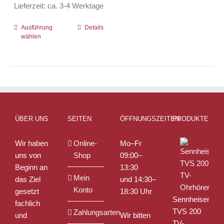
Lieferzeit:
ca. 3-4 Werktage
Ausführung
Dieses
Details
wählen
Produkt
weist
mehrere
Varianten
auf.
Die
Optionen
ÜBER UNS
SEITEN
ÖFFNUNGSZEITEN
PRODUKTE
können
auf
Wir haben
Online-
Mo–Fr
der
uns von
Shop
09:00–
Produktseite
Beginn an
13:30
gewählt
Mein
das Ziel
und 14:30–
werden
Konto
gesetzt
18:30 Uhr
Sennheiser
fachlich
TVS 200
Zahlungsarten
und
Wir bitten
TV-