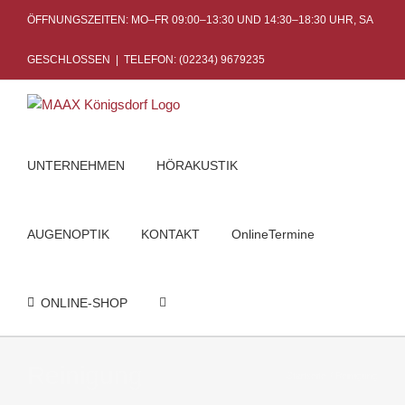
Skip
ÖFFNUNGSZEITEN: MO–FR 09:00–13:30 UND 14:30–18:30 UHR, SA
to
content
GESCHLOSSEN
|
TELEFON: (02234) 9679235
UNTERNEHMEN
HÖRAKUSTIK
AUGENOPTIK
KONTAKT
OnlineTermine
ONLINE-SHOP
Reinigung
Startseite
Reinigung