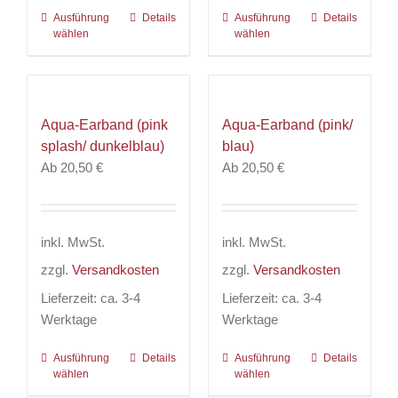
Ausführung
Dieses
Details
Ausführung
Dieses
Details
wählen
wählen
Produkt
Produkt
weist
weist
mehrere
mehrere
Varianten
Varianten
Aqua-Earband (pink
Aqua-Earband (pink/
auf.
auf.
splash/ dunkelblau)
blau)
Die
Die
Ab
20,50
€
Ab
20,50
€
Optionen
Optionen
können
können
auf
auf
der
der
inkl. MwSt.
inkl. MwSt.
Produktseite
Produktseite
zzgl.
Versandkosten
zzgl.
Versandkosten
gewählt
gewählt
werden
werden
Lieferzeit:
ca. 3-4
Lieferzeit:
ca. 3-4
Werktage
Werktage
Ausführung
Dieses
Details
Ausführung
Dieses
Details
wählen
wählen
Produkt
Produkt