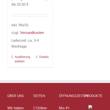
Ab
20,50
€
Optionen
können
können
auf
auf
der
der
Produktseite
inkl. MwSt.
Produktseite
gewählt
zzgl.
Versandkosten
gewählt
werden
werden
Lieferzeit:
ca. 3-4
Werktage
Ausführung
Dieses
Details
wählen
Produkt
weist
mehrere
Varianten
auf.
Die
ÜBER UNS
SEITEN
ÖFFNUNGSZEITEN
PRODUKTE
Optionen
können
Wir haben
Online-
Mo–Fr