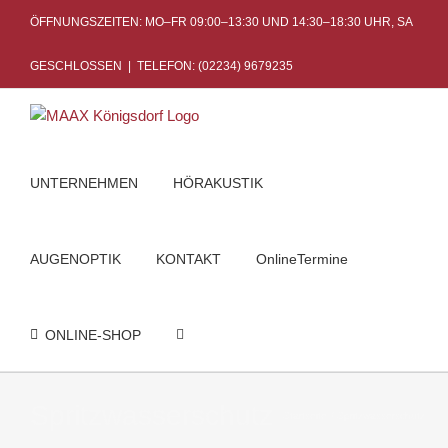
Skip
ÖFFNUNGSZEITEN: MO–FR 09:00–13:30 UND 14:30–18:30 UHR, SA
to
content
GESCHLOSSEN
|
TELEFON: (02234) 9679235
UNTERNEHMEN
HÖRAKUSTIK
AUGENOPTIK
KONTAKT
OnlineTermine
ONLINE-SHOP
Spritzwasserschutz
Startseite
Spritzwasserschutz