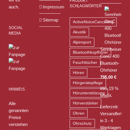
PRODUKT
SCHLAGWÖRTER
auch.
Impressum
Sitemap
ActiveNoiceCancelling
SOCIAL
Akustik
MEDIA
Alpinsport
Sennheiser
Bluetoothkopfhörer
ConC 400
Feuchttücher
Bluetooth-
Ohrhörer
Hören
795,00
€
Hörgerätepflege
inkl. 19 %
HINWEIS
Hörunterstützung
MwSt.
Alle
Hörverstärker
Lieferzeit:
genannten
Ohren
Versandfertig
Preise
in 3 - 4
Ohrschutz
verstehen
Werktagen,