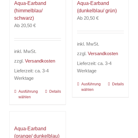
Aqua-Earband
Aqua-Earband
auf.
auf.
(himmelblau/
(dunkelblau/ grün)
Die
Die
schwarz)
Ab
20,50
€
Optionen
Optionen
Ab
20,50
€
können
können
auf
auf
der
der
inkl. MwSt.
Produktseite
Produktseite
inkl. MwSt.
zzgl.
Versandkosten
gewählt
gewählt
zzgl.
Versandkosten
werden
werden
Lieferzeit:
ca. 3-4
Lieferzeit:
ca. 3-4
Werktage
Werktage
Ausführung
Dieses
Details
wählen
Ausführung
Dieses
Details
Produkt
wählen
Produkt
weist
weist
mehrere
mehrere
Varianten
Varianten
auf.
Aqua-Earband
auf.
Die
(orange/ dunkelblau)
Die
Optionen