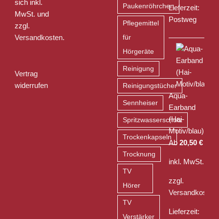
sich inkl.
Paukenröhrchen
Lieferzeit:
MwSt. und
Postweg
Pflegemittel
zzgl.
Versandkosten
.
für
Hörgeräte
Reinigung
Vertrag
widerrufen
Reinigungstücher
Aqua-
Sennheiser
Earband
(Hai-
Spritzwasserschutz
Motiv/blau)
Trockenkapseln
Ab
20,50
€
Trocknung
inkl. MwSt.
TV
zzgl.
Hörer
Versandkosten
TV
Lieferzeit:
Verstärker