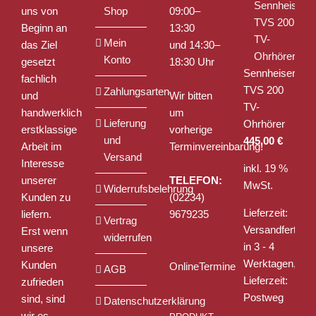
auf
uns von
Shop
09:00–
der
Beginn an
13:30
Produktseite
Mein
das Ziel
und 14:30–
gewählt
Konto
gesetzt
18:30 Uhr
werden
Sennheiser
fachlich
TVS 200
Zahlungsarten
und
Wir bitten
TV-
handwerklich
um
Lieferung
Ohrhörer
erstklassige
vorherige
und
445,00
€
Arbeit im
Terminvereinbarung!
Versand
Interesse
inkl. 19 %
unserer
TELEFON:
MwSt.
Widerrufsbelehrung
Kunden zu
(02234)
Lieferzeit:
liefern.
9679235
Vertrag
Versandfertig
Erst wenn
widerrufen
in 3 - 4
unsere
Werktagen,
Kunden
OnlineTermine
AGB
Lieferzeit:
zufrieden
Postweg
sind, sind
Datenschutzerklärung
wir es