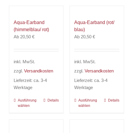
weist
weist
mehrere
mehrere
Varianten
Varianten
Aqua-Earband
Aqua-Earband (rot/
auf.
auf.
(himmelblau/ rot)
blau)
Die
Die
Ab
20,50
€
Ab
20,50
€
Optionen
Optionen
können
können
auf
auf
der
der
inkl. MwSt.
inkl. MwSt.
Produktseite
Produktseite
zzgl.
Versandkosten
zzgl.
Versandkosten
gewählt
gewählt
werden
werden
Lieferzeit:
ca. 3-4
Lieferzeit:
ca. 3-4
Werktage
Werktage
Ausführung
Dieses
Details
Ausführung
Dieses
Details
wählen
wählen
Produkt
Produkt
weist
weist
mehrere
mehrere
Varianten
Varianten