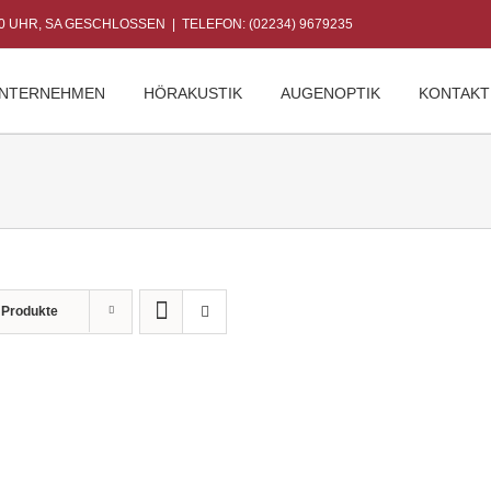
30 UHR, SA GESCHLOSSEN
|
TELEFON: (02234) 9679235
NTERNEHMEN
HÖRAKUSTIK
AUGENOPTIK
KONTAKT
 Produkte