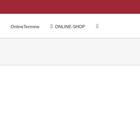
OnlineTermine
ONLINE-SHOP
Startseite
TV Hörer