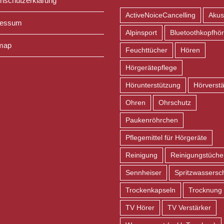
nschutzerklärung
ActiveNoiceCancelling
Akus
ressum
Alpinsport
Bluetoothkopfhör
map
Feuchttücher
Hören
Hörgerätepflege
Hörunterstützung
Hörverstä
Ohren
Ohrschutz
Paukenröhrchen
Pflegemittel für Hörgeräte
Reinigung
Reinigungstüche
Sennheiser
Spritzwassersc
Trockenkapseln
Trocknung
TV Hörer
TV Verstärker