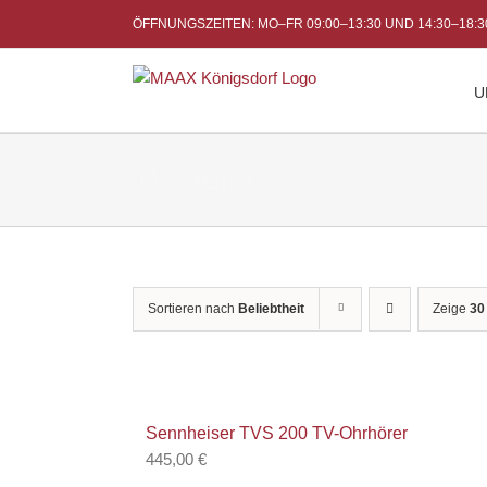
Skip
ÖFFNUNGSZEITEN: MO–FR 09:00–13:30 UND 14:30–18:
to
content
U
TV Hörer
Sortieren nach
Beliebtheit
Zeige
30
Sennheiser TVS 200 TV-Ohrhörer
445,00
€