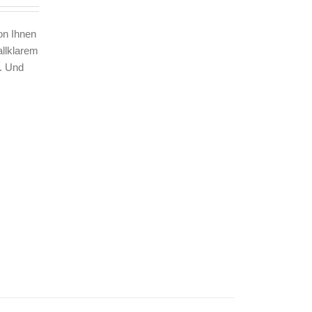
on Ihnen
allklarem
n. Und