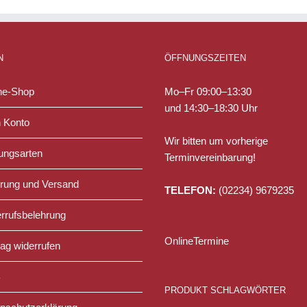
N
ÖFFNUNGSZEITEN
ne-Shop
Mo–Fr 09:00–13:30
und 14:30–18:30 Uhr
 Konto
Wir bitten um vorherige
ungsarten
Terminvereinbarung!
erung und Versand
TELEFON:
(02234) 9679235
rrufsbelehrung
OnlineTermine
rag widerrufen
B
PRODUKT SCHLAGWÖRTER