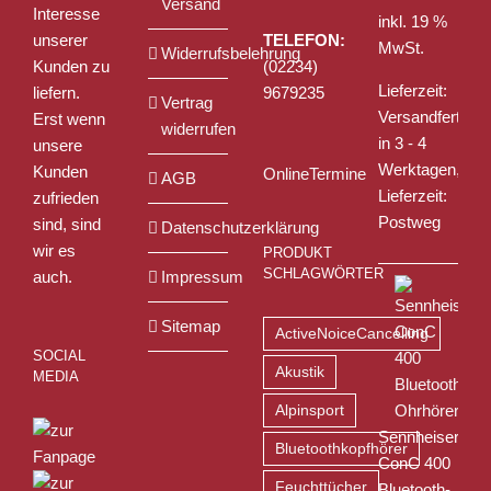
Versand
Interesse
inkl. 19 %
unserer
TELEFON:
MwSt.
Widerrufsbelehrung
Kunden zu
(02234)
Lieferzeit:
liefern.
9679235
Vertrag
Versandfertig
Erst wenn
widerrufen
in 3 - 4
unsere
Werktagen,
Kunden
OnlineTermine
AGB
Lieferzeit:
zufrieden
Postweg
sind, sind
Datenschutzerklärung
wir es
PRODUKT
SCHLAGWÖRTER
auch.
Impressum
Sitemap
ActiveNoiceCancelling
SOCIAL
Akustik
MEDIA
Alpinsport
Sennheiser
Bluetoothkopfhörer
ConC 400
Feuchttücher
Bluetooth-