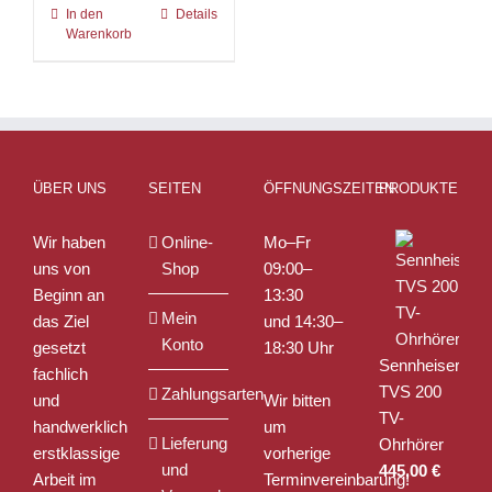
In den
Details
Warenkorb
ÜBER UNS
SEITEN
ÖFFNUNGSZEITEN
PRODUKTE
Wir haben
Online-
Mo–Fr
uns von
Shop
09:00–
Beginn an
13:30
Mein
das Ziel
und 14:30–
Konto
gesetzt
18:30 Uhr
Sennheiser
fachlich
TVS 200
Zahlungsarten
und
Wir bitten
TV-
handwerklich
um
Lieferung
Ohrhörer
erstklassige
vorherige
und
445,00
€
Arbeit im
Terminvereinbarung!