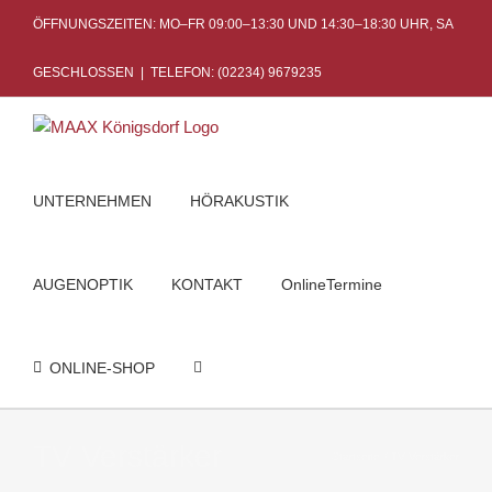
Skip
ÖFFNUNGSZEITEN: MO–FR 09:00–13:30 UND 14:30–18:30 UHR, SA
to
content
GESCHLOSSEN
|
TELEFON: (02234) 9679235
UNTERNEHMEN
HÖRAKUSTIK
AUGENOPTIK
KONTAKT
OnlineTermine
ONLINE-SHOP
TV Verstärker
Startseite
TV Verstärker