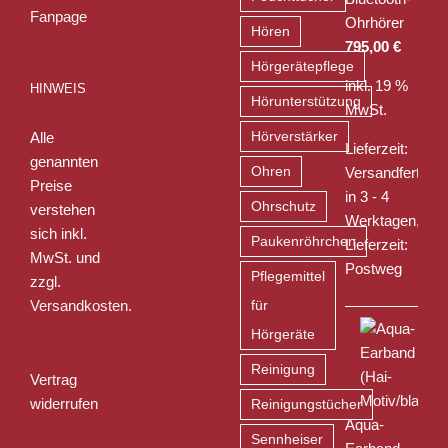
Ohrhörer
Hören
795,00
€
Hörgerätepflege
inkl. 19 %
HINWEIS
Hörunterstützung
MwSt.
Alle
Hörverstärker
Lieferzeit:
genannten
Ohren
Versandfertig
Preise
in 3 - 4
Ohrschutz
verstehen
Werktagen,
sich inkl.
Paukenröhrchen
Lieferzeit:
MwSt. und
Postweg
Pflegemittel
zzgl.
Versandkosten
.
für
Hörgeräte
Reinigung
Vertrag
widerrufen
Reinigungstücher
Aqua-
Sennheiser