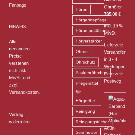
Ohrhörer
Hören
795,00
€
Hörgerätepflege
inkl. 19 %
HINWEIS
Hörunterstützung
MwSt.
Alle
Hörverstärker
Lieferzeit:
genannten
Ohren
Versandfertig
Preise
in 3 - 4
Ohrschutz
verstehen
Werktagen,
sich inkl.
Paukenröhrchen
Lieferzeit:
MwSt. und
Postweg
Pflegemittel
zzgl.
Versandkosten
.
für
Hörgeräte
Reinigung
Vertrag
widerrufen
Reinigungstücher
Aqua-
Sennheiser