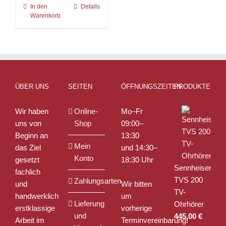
In den
Details
Warenkorb
ÜBER UNS
SEITEN
ÖFFNUNGSZEITEN
PRODUKTE
Wir haben
Online-
Mo–Fr
uns von
Shop
09:00–
Beginn an
13:30
Mein
das Ziel
und 14:30–
Konto
gesetzt
18:30 Uhr
Sennheiser
fachlich
TVS 200
Zahlungsarten
und
Wir bitten
TV-
handwerklich
um
Lieferung
Ohrhörer
erstklassige
vorherige
und
445,00
€
Arbeit im
Terminvereinbarung!