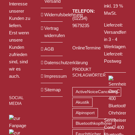
Versand
Interesse
inkl. 19 %
unserer
TELEFON:
MwSt.
Widerrufsbelehrung
Kunden zu
(02234)
Lieferzeit:
liefern.
9679235
Vertrag
Versandfertig
Erst wenn
widerrufen
in 3 - 4
unsere
Werktagen,
Kunden
OnlineTermine
AGB
Lieferzeit:
zufrieden
Postweg
sind, sind
Datenschutzerklärung
wir es
PRODUKT
SCHLAGWÖRTER
auch.
Impressum
Sitemap
ActiveNoiceCancelling
SOCIAL
Akustik
MEDIA
Alpinsport
Sennheiser
Bluetoothkopfhörer
ConC 400
Feuchttücher
Bluetooth-