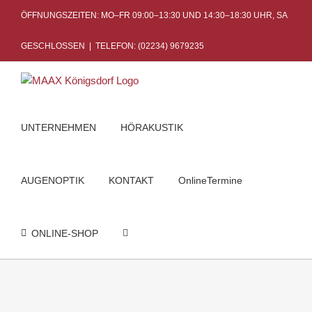
Skip
ÖFFNUNGSZEITEN: MO–FR 09:00–13:30 UND 14:30–18:30 UHR, SA
to
content
GESCHLOSSEN
|
TELEFON: (02234) 9679235
UNTERNEHMEN
HÖRAKUSTIK
AUGENOPTIK
KONTAKT
OnlineTermine
ONLINE-SHOP
TV Verstärker
Startseite
TV Verstärker