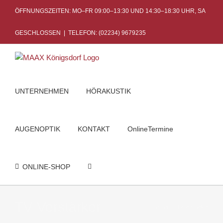
Skip
ÖFFNUNGSZEITEN: MO–FR 09:00–13:30 UND 14:30–18:30 UHR, SA
to
content
GESCHLOSSEN
|
TELEFON: (02234) 9679235
UNTERNEHMEN
HÖRAKUSTIK
AUGENOPTIK
KONTAKT
OnlineTermine
ONLINE-SHOP
TV Verstärker
Startseite
TV Verstärker