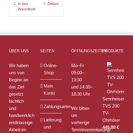
In den
Details
Warenkorb
ÜBER UNS
SEITEN
ÖFFNUNGSZEITEN
PRODUKTE
Wir haben
Online-
Mo–Fr
uns von
Shop
09:00–
Beginn an
13:30
Mein
das Ziel
und 14:30–
Konto
gesetzt
18:30 Uhr
Sennheiser
fachlich
TVS 200
Zahlungsarten
und
Wir bitten
TV-
handwerklich
um
Lieferung
Ohrhörer
erstklassige
vorherige
und
445,00
€
Arbeit im
Terminvereinbarung!