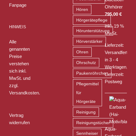
Ohrhörer
Hören
795,00
€
Hörgerätepflege
inkl. 19 %
HINWEIS
Hörunterstützung
MwSt.
Alle
Hörverstärker
Lieferzeit:
genannten
Ohren
Versandfertig
Preise
in 3 - 4
Ohrschutz
verstehen
Werktagen,
sich inkl.
Paukenröhrchen
Lieferzeit:
MwSt. und
Postweg
Pflegemittel
zzgl.
Versandkosten
.
für
Hörgeräte
Reinigung
Vertrag
widerrufen
Reinigungstücher
Aqua-
Sennheiser