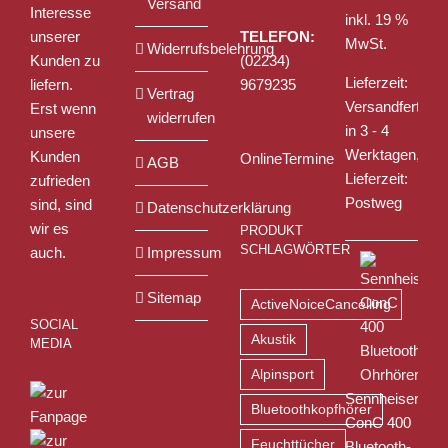
Versand
Interesse
inkl. 19 %
unserer
TELEFON:
MwSt.
Widerrufsbelehrung
Kunden zu
(02234)
Lieferzeit:
liefern.
9679235
Vertrag
Versandfertig
Erst wenn
widerrufen
in 3 - 4
unsere
Werktagen,
Kunden
OnlineTermine
AGB
Lieferzeit:
zufrieden
Postweg
sind, sind
Datenschutzerklärung
wir es
PRODUKT
SCHLAGWÖRTER
auch.
Impressum
Sitemap
ActiveNoiceCancelling
SOCIAL
Akustik
MEDIA
Alpinsport
Sennheiser
Bluetoothkopfhörer
ConC 400
Feuchttücher
Bluetooth-