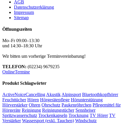
AGB
Datenschutzerklärung
Impressum
Sitemap
Öffnungszeiten
Mo–Fr 09:00–13:30
und 14:30–18:30 Uhr
Wir bitten um vorherige Terminvereinbarung!
TELEFON:
(02234) 9679235
OnlineTermine
Produkt Schlagwörter
ActiveNoiceCancelling
Akustik
Alpinsport
Bluetoothkopfhörer
Feuchttücher
Hören
Hörgerätepflege
Hörunterstützung
Hörverstärker
Ohren
Ohrschutz
Paukenröhrchen
Pflegemittel für
Hörgeräte
Reinigung
Reinigungstücher
Sennheiser
Spritzwasserschutz
Trockenkapseln
Trocknung
TV Hörer
TV
Verstärker
Wassersport (exkl. Tauchen)
Windschutz