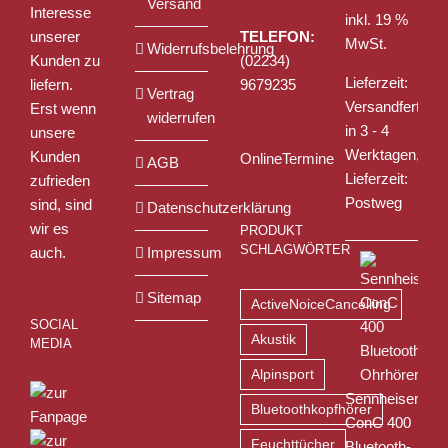
Versand
Interesse
inkl. 19 %
unserer
TELEFON:
MwSt.
Widerrufsbelehrung
Kunden zu
(02234)
Lieferzeit:
liefern.
9679235
Vertrag
Versandfertig
Erst wenn
widerrufen
in 3 - 4
unsere
Werktagen,
Kunden
OnlineTermine
AGB
Lieferzeit:
zufrieden
Postweg
sind, sind
Datenschutzerklärung
wir es
PRODUKT
SCHLAGWÖRTER
auch.
Impressum
Sitemap
ActiveNoiceCancelling
SOCIAL
Akustik
MEDIA
Alpinsport
Sennheiser
Bluetoothkopfhörer
ConC 400
Feuchttücher
Bluetooth-