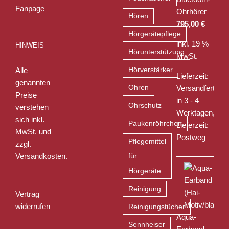
Ohrhörer
Hören
795,00
€
Hörgerätepflege
inkl. 19 %
HINWEIS
Hörunterstützung
MwSt.
Alle
Hörverstärker
Lieferzeit:
genannten
Ohren
Versandfertig
Preise
in 3 - 4
Ohrschutz
verstehen
Werktagen,
sich inkl.
Paukenröhrchen
Lieferzeit:
MwSt. und
Postweg
Pflegemittel
zzgl.
Versandkosten
.
für
Hörgeräte
Reinigung
Vertrag
widerrufen
Reinigungstücher
Aqua-
Sennheiser