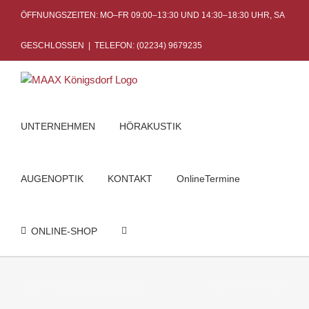
Skip
ÖFFNUNGSZEITEN: MO–FR 09:00–13:30 UND 14:30–18:30 UHR, SA
to
content
GESCHLOSSEN
|
TELEFON: (02234) 9679235
UNTERNEHMEN
HÖRAKUSTIK
AUGENOPTIK
KONTAKT
OnlineTermine
ONLINE-SHOP
TV Verstärker
Startseite
TV Verstärker