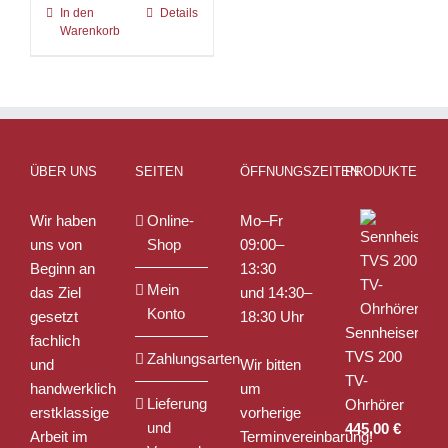
In den
Details
Warenkorb
ÜBER UNS
SEITEN
ÖFFNUNGSZEITEN
PRODUKTE
Wir haben
Online-
Mo–Fr
uns von
Shop
09:00–
Beginn an
13:30
Mein
das Ziel
und 14:30–
Konto
gesetzt
18:30 Uhr
Sennheiser
fachlich
TVS 200
Zahlungsarten
und
Wir bitten
TV-
handwerklich
um
Lieferung
Ohrhörer
erstklassige
vorherige
und
445,00
€
Arbeit im
Terminvereinbarung!