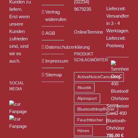
Kunden zu
(02234)
Lieferzeit:
liefern.
9679235
Vertrag
Versandfertig
Erst wenn
widerrufen
in 3 - 4
unsere
Werktagen,
Kunden
OnlineTermine
AGB
Lieferzeit:
zufrieden
Postweg
sind, sind
Datenschutzerklärung
wir es
PRODUKT
SCHLAGWÖRTER
auch.
Impressum
Sitemap
ActiveNoiceCancelling
SOCIAL
Akustik
MEDIA
Alpinsport
Sennheiser
Bluetoothkopfhörer
ConC 400
Feuchttücher
Bluetooth-
Ohrhörer
Hören
795,00
€