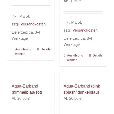
Ab
20,50
€
inkl. MwSt.
inkl. MwSt.
zzgl.
Versandkosten
zzgl.
Versandkosten
Lieferzeit:
ca. 3-4
Werktage
Lieferzeit:
ca. 3-4
Werktage
Ausführung
Dieses
Details
wählen
Produkt
Ausführung
Dieses
Details
wählen
weist
Produkt
mehrere
weist
Varianten
mehrere
auf.
Varianten
Aqua-Earband
Aqua-Earband (pink
Die
auf.
(himmelblau/ rot)
splash/ dunkelblau)
Optionen
Die
Ab
20,50
€
Ab
20,50
€
können
Optionen
auf
können
der
auf