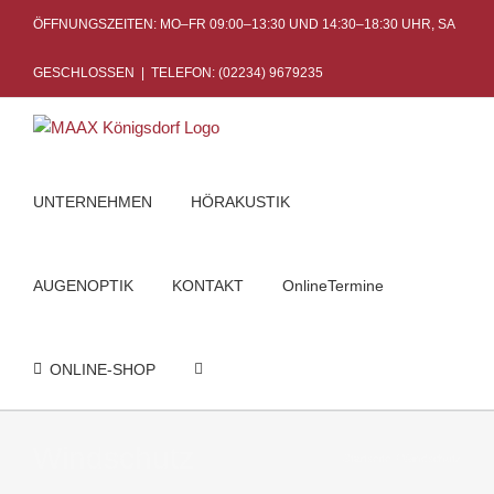
Skip
ÖFFNUNGSZEITEN: MO–FR 09:00–13:30 UND 14:30–18:30 UHR, SA
to
content
GESCHLOSSEN
|
TELEFON: (02234) 9679235
UNTERNEHMEN
HÖRAKUSTIK
AUGENOPTIK
KONTAKT
OnlineTermine
ONLINE-SHOP
Windschutz
Startseite
Windschutz