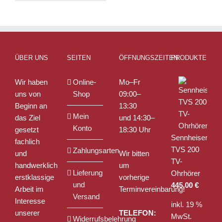
weist
mehrere
Varianten
auf.
Die
ÜBER UNS
SEITEN
ÖFFNUNGSZEITEN
PRODUKTE
Optionen
können
Wir haben
Online-
Mo–Fr
auf
uns von
Shop
09:00–
der
Beginn an
13:30
Produktseite
Mein
das Ziel
und 14:30–
gewählt
Konto
gesetzt
18:30 Uhr
werden
Sennheiser
fachlich
TVS 200
Zahlungsarten
und
Wir bitten
TV-
handwerklich
um
Lieferung
Ohrhörer
erstklassige
vorherige
und
445,00
€
Arbeit im
Terminvereinbarung!
Versand
Interesse
inkl. 19 %
unserer
TELEFON:
MwSt.
Widerrufsbelehrung