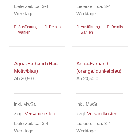
werden
werden
Lieferzeit:
ca. 3-4
Lieferzeit:
ca. 3-4
Werktage
Werktage
Ausführung
Dieses
Details
Ausführung
Dieses
Details
wählen
wählen
Produkt
Produkt
weist
weist
mehrere
mehrere
Varianten
Varianten
Aqua-Earband (Hai-
Aqua-Earband
auf.
auf.
Motiv/blau)
(orange/ dunkelblau)
Die
Die
Ab
20,50
€
Ab
20,50
€
Optionen
Optionen
können
können
auf
auf
der
der
inkl. MwSt.
inkl. MwSt.
Produktseite
Produktseite
zzgl.
Versandkosten
zzgl.
Versandkosten
gewählt
gewählt
werden
werden
Lieferzeit:
ca. 3-4
Lieferzeit:
ca. 3-4
Werktage
Werktage