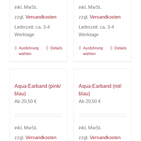
Produktseite
der
inkl. MwSt.
inkl. MwSt.
gewählt
Produktseite
zzgl.
Versandkosten
zzgl.
Versandkosten
werden
gewählt
werden
Lieferzeit:
ca. 3-4
Lieferzeit:
ca. 3-4
Werktage
Werktage
Ausführung
Dieses
Details
Ausführung
Dieses
Details
wählen
wählen
Produkt
Produkt
weist
weist
mehrere
mehrere
Varianten
Varianten
Aqua-Earband (pink/
Aqua-Earband (rot/
auf.
auf.
blau)
blau)
Die
Die
Ab
20,50
€
Ab
20,50
€
Optionen
Optionen
können
können
auf
auf
der
der
inkl. MwSt.
inkl. MwSt.
Produktseite
Produktseite
zzgl.
Versandkosten
zzgl.
Versandkosten
gewählt
gewählt