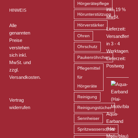
Hörgerätepflege
inkl. 19 %
HINWEIS
Hörunterstützung
MwSt.
Alle
Hörverstärker
Lieferzeit:
genannten
Ohren
Versandfertig
Preise
in 3 - 4
Ohrschutz
verstehen
Werktagen,
sich inkl.
Paukenröhrchen
Lieferzeit:
MwSt. und
Postweg
Pflegemittel
zzgl.
Versandkosten
.
für
Hörgeräte
Reinigung
Vertrag
widerrufen
Reinigungstücher
Aqua-
Sennheiser
Earband
(Hai-
Spritzwasserschutz
Motiv/blau)