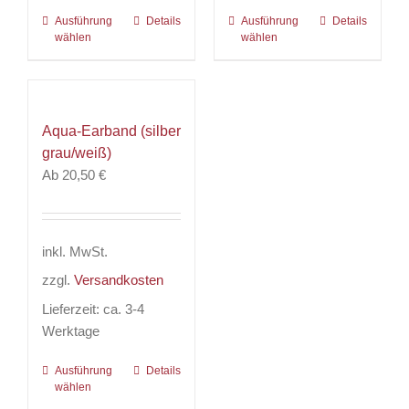
Ausführung
Dieses
Details
Ausführung
Dieses
Details
wählen
wählen
Produkt
Produkt
weist
weist
mehrere
mehrere
Varianten
Varianten
Aqua-Earband (silber
auf.
auf.
grau/weiß)
Die
Die
Ab
20,50
€
Optionen
Optionen
können
können
auf
auf
der
der
inkl. MwSt.
Produktseite
Produktseite
zzgl.
Versandkosten
gewählt
gewählt
werden
werden
Lieferzeit:
ca. 3-4
Werktage
Ausführung
Dieses
Details
wählen
Produkt