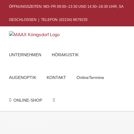
Skip
ÖFFNUNGSZEITEN: MO–FR 09:00–13:30 UND 14:30–18:30 UHR, SA
to
content
GESCHLOSSEN
|
TELEFON: (02234) 9679235
UNTERNEHMEN
HÖRAKUSTIK
AUGENOPTIK
KONTAKT
OnlineTermine
ONLINE-SHOP
Windschutz
Startseite
Windschutz