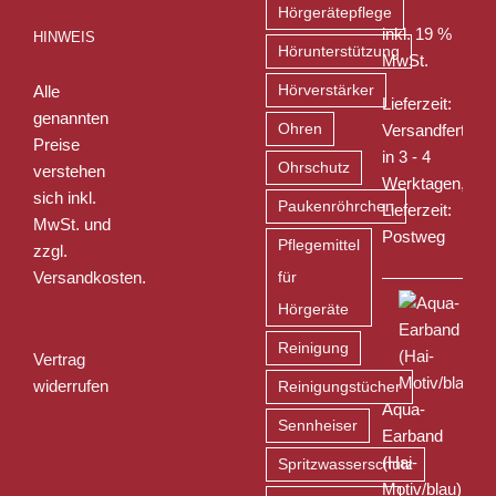
Hörgerätepflege
inkl. 19 %
HINWEIS
Hörunterstützung
MwSt.
Alle
Hörverstärker
Lieferzeit:
genannten
Ohren
Versandfertig
Preise
in 3 - 4
Ohrschutz
verstehen
Werktagen,
sich inkl.
Paukenröhrchen
Lieferzeit:
MwSt. und
Postweg
Pflegemittel
zzgl.
Versandkosten
.
für
Hörgeräte
Reinigung
Vertrag
widerrufen
Reinigungstücher
Aqua-
Sennheiser
Earband
(Hai-
Spritzwasserschutz
Motiv/blau)