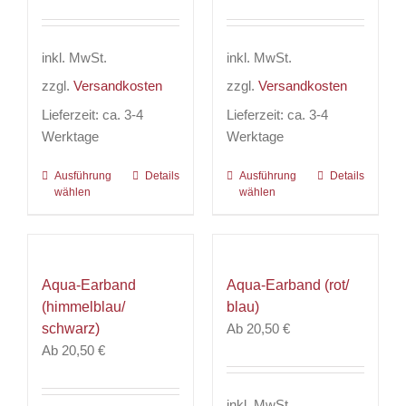
inkl. MwSt.
inkl. MwSt.
zzgl.
Versandkosten
zzgl.
Versandkosten
Lieferzeit:
ca. 3-4
Lieferzeit:
ca. 3-4
Werktage
Werktage
Ausführung
Dieses
Details
Ausführung
Dieses
Details
wählen
wählen
Produkt
Produkt
weist
weist
mehrere
mehrere
Varianten
Varianten
Aqua-Earband
Aqua-Earband (rot/
auf.
auf.
(himmelblau/
blau)
Die
Die
schwarz)
Ab
20,50
€
Optionen
Optionen
Ab
20,50
€
können
können
auf
auf
der
der
inkl. MwSt.