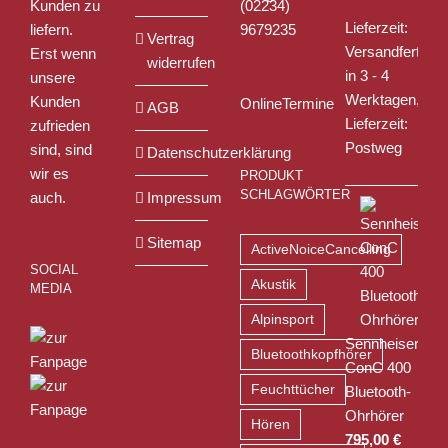
Kunden zu
(02234)
Lieferzeit:
liefern.
9679235
Vertrag
Versandfertig
Erst wenn
widerrufen
in 3 - 4
unsere
Werktagen,
Kunden
OnlineTermine
AGB
Lieferzeit:
zufrieden
Postweg
sind, sind
Datenschutzerklärung
wir es
PRODUKT
SCHLAGWÖRTER
auch.
Impressum
Sitemap
ActiveNoiceCancelling
SOCIAL
Akustik
MEDIA
Alpinsport
Sennheiser
Bluetoothkopfhörer
ConC 400
Feuchttücher
Bluetooth-
Ohrhörer
Hören
795,00
€