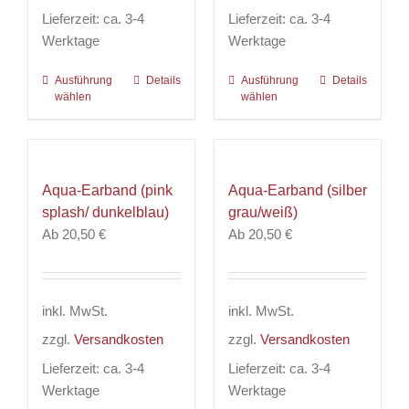
werden
Lieferzeit:
ca. 3-4
Lieferzeit:
ca. 3-4
Werktage
Werktage
Ausführung
Dieses
Details
Ausführung
Dieses
Details
wählen
wählen
Produkt
Produkt
weist
weist
mehrere
mehrere
Varianten
Varianten
Aqua-Earband (pink
Aqua-Earband (silber
auf.
auf.
splash/ dunkelblau)
grau/weiß)
Die
Die
Ab
20,50
€
Ab
20,50
€
Optionen
Optionen
können
können
auf
auf
der
der
inkl. MwSt.
inkl. MwSt.
Produktseite
Produktseite
zzgl.
Versandkosten
zzgl.
Versandkosten
gewählt
gewählt
werden
werden
Lieferzeit:
ca. 3-4
Lieferzeit:
ca. 3-4
Werktage
Werktage