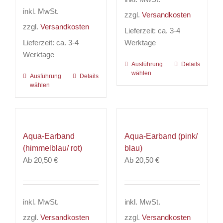
Produktseite
Produktseite
inkl. MwSt.
zzgl.
Versandkosten
gewählt
gewählt
zzgl.
Versandkosten
werden
werden
Lieferzeit:
ca. 3-4
Lieferzeit:
ca. 3-4
Werktage
Werktage
Ausführung
Dieses
Details
wählen
Ausführung
Dieses
Details
Produkt
wählen
Produkt
weist
weist
mehrere
mehrere
Varianten
Varianten
auf.
Aqua-Earband
Aqua-Earband (pink/
auf.
Die
(himmelblau/ rot)
blau)
Die
Optionen
Ab
20,50
€
Ab
20,50
€
Optionen
können
können
auf
auf
der
der
Produktseite
inkl. MwSt.
inkl. MwSt.
Produktseite
gewählt
zzgl.
Versandkosten
zzgl.
Versandkosten
gewählt
werden