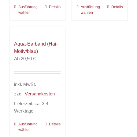
Ausführung
Dieses
Details
Ausführung
Dieses
Details
wählen
wählen
Produkt
Produkt
weist
weist
mehrere
mehrere
Varianten
Varianten
Aqua-Earband (Hai-
auf.
auf.
Motiv/blau)
Die
Die
Ab
20,50
€
Optionen
Optionen
können
können
auf
auf
der
der
inkl. MwSt.
Produktseite
Produktseite
zzgl.
Versandkosten
gewählt
gewählt
werden
werden
Lieferzeit:
ca. 3-4
Werktage
Ausführung
Dieses
Details
wählen
Produkt