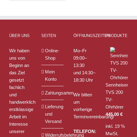
weist
mehrere
Varianten
auf.
Die
ÜBER UNS
SEITEN
ÖFFNUNGSZEITEN
PRODUKTE
Optionen
können
Wir haben
Online-
Mo–Fr
auf
uns von
Shop
09:00–
der
Beginn an
13:30
Produktseite
Mein
das Ziel
und 14:30–
gewählt
Konto
gesetzt
18:30 Uhr
werden
Sennheiser
fachlich
TVS 200
Zahlungsarten
und
Wir bitten
TV-
handwerklich
um
Lieferung
Ohrhörer
erstklassige
vorherige
und
445,00
€
Arbeit im
Terminvereinbarung!
Versand
Interesse
inkl. 19 %
unserer
TELEFON:
MwSt.
Widerrufsbelehrung