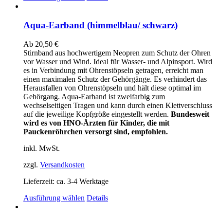
Produkt
weist
mehrere
Aqua-Earband (himmelblau/ schwarz)
Varianten
auf.
Ab
20,50
€
Die
Stirnband aus hochwertigem Neopren zum Schutz der Ohren
Optionen
vor Wasser und Wind. Ideal für Wasser- und Alpinsport. Wird
können
es in Verbindung mit Ohrenstöpseln getragen, erreicht man
auf
einen maximalen Schutz der Gehörgänge. Es verhindert das
der
Herausfallen von Ohrenstöpseln und hält diese optimal im
Produktseite
Gehörgang. Aqua-Earband ist zweifarbig zum
gewählt
wechselseitigen Tragen und kann durch einen Klettverschluss
werden
auf die jeweilige Kopfgröße eingestellt werden.
Bundesweit
wird es von HNO-Ärzten für Kinder, die mit
Pauckenröhrchen versorgt sind, empfohlen.
inkl. MwSt.
zzgl.
Versandkosten
Lieferzeit:
ca. 3-4 Werktage
Dieses
Ausführung wählen
Details
Produkt
weist