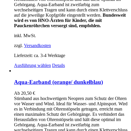
Produktseite
Gehörgang. Aqua-Earband ist zweifarbig zum
gewählt
wechselseitigen Tragen und kann durch einen Klettverschluss
werden
auf die jeweilige Kopfgröße eingestellt werden.
Bundesweit
wird es von HNO-Ärzten für Kinder, die mit
Pauckenröhrchen versorgt sind, empfohlen.
inkl. MwSt.
zzgl.
Versandkosten
Lieferzeit:
ca. 3-4 Werktage
Dieses
Ausführung wählen
Details
Produkt
weist
mehrere
Aqua-Earband (orange/ dunkelblau)
Varianten
auf.
Ab
20,50
€
Die
Stirnband aus hochwertigem Neopren zum Schutz der Ohren
Optionen
vor Wasser und Wind. Ideal für Wasser- und Alpinsport. Wird
können
es in Verbindung mit Ohrenstöpseln getragen, erreicht man
auf
einen maximalen Schutz der Gehörgänge. Es verhindert das
der
Herausfallen von Ohrenstöpseln und hält diese optimal im
Produktseite
Gehörgang. Aqua-Earband ist zweifarbig zum
gewählt
wechselseitigen Tragen und kann durch einen Klettverschluss