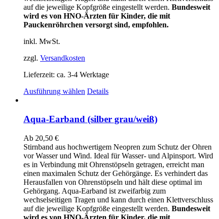
werden
auf die jeweilige Kopfgröße eingestellt werden.
Bundesweit
wird es von HNO-Ärzten für Kinder, die mit
Pauckenröhrchen versorgt sind, empfohlen.
inkl. MwSt.
zzgl.
Versandkosten
Lieferzeit:
ca. 3-4 Werktage
Dieses
Ausführung wählen
Details
Produkt
weist
mehrere
Aqua-Earband (silber grau/weiß)
Varianten
auf.
Ab
20,50
€
Die
Stirnband aus hochwertigem Neopren zum Schutz der Ohren
Optionen
vor Wasser und Wind. Ideal für Wasser- und Alpinsport. Wird
können
es in Verbindung mit Ohrenstöpseln getragen, erreicht man
auf
einen maximalen Schutz der Gehörgänge. Es verhindert das
der
Herausfallen von Ohrenstöpseln und hält diese optimal im
Produktseite
Gehörgang. Aqua-Earband ist zweifarbig zum
gewählt
wechselseitigen Tragen und kann durch einen Klettverschluss
werden
auf die jeweilige Kopfgröße eingestellt werden.
Bundesweit
wird es von HNO-Ärzten für Kinder, die mit