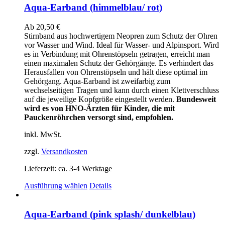
mehrere
Aqua-Earband (himmelblau/ rot)
Varianten
auf.
Ab
20,50
€
Die
Stirnband aus hochwertigem Neopren zum Schutz der Ohren
Optionen
vor Wasser und Wind. Ideal für Wasser- und Alpinsport. Wird
können
es in Verbindung mit Ohrenstöpseln getragen, erreicht man
auf
einen maximalen Schutz der Gehörgänge. Es verhindert das
der
Herausfallen von Ohrenstöpseln und hält diese optimal im
Produktseite
Gehörgang. Aqua-Earband ist zweifarbig zum
gewählt
wechselseitigen Tragen und kann durch einen Klettverschluss
werden
auf die jeweilige Kopfgröße eingestellt werden.
Bundesweit
wird es von HNO-Ärzten für Kinder, die mit
Pauckenröhrchen versorgt sind, empfohlen.
inkl. MwSt.
zzgl.
Versandkosten
Lieferzeit:
ca. 3-4 Werktage
Dieses
Ausführung wählen
Details
Produkt
weist
mehrere
Aqua-Earband (pink splash/ dunkelblau)
Varianten