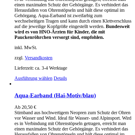
auf
einen maximalen Schutz der Gehörgänge. Es verhindert das
der
Herausfallen von Ohrenstöpseln und hält diese optimal im
Produktseite
Gehörgang. Aqua-Earband ist zweifarbig zum
gewählt
wechselseitigen Tragen und kann durch einen Klettverschluss
werden
auf die jeweilige Kopfgröße eingestellt werden.
Bundesweit
wird es von HNO-Ärzten für Kinder, die mit
Pauckenröhrchen versorgt sind, empfohlen.
inkl. MwSt.
zzgl.
Versandkosten
Lieferzeit:
ca. 3-4 Werktage
Dieses
Ausführung wählen
Details
Produkt
weist
mehrere
Aqua-Earband (Hai-Motiv/blau)
Varianten
auf.
Ab
20,50
€
Die
Stirnband aus hochwertigem Neopren zum Schutz der Ohren
Optionen
vor Wasser und Wind. Ideal für Wasser- und Alpinsport. Wird
können
es in Verbindung mit Ohrenstöpseln getragen, erreicht man
auf
einen maximalen Schutz der Gehörgänge. Es verhindert das
der
Herausfallen von Ohrenstöpseln und hält diese optimal im