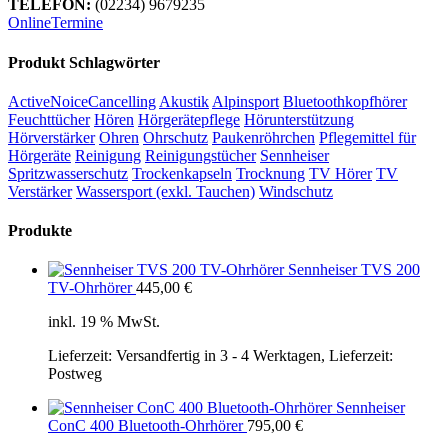
TELEFON:
(02234) 9679235
OnlineTermine
Produkt Schlagwörter
ActiveNoiceCancelling
Akustik
Alpinsport
Bluetoothkopfhörer
Feuchttücher
Hören
Hörgerätepflege
Hörunterstützung
Hörverstärker
Ohren
Ohrschutz
Paukenröhrchen
Pflegemittel für
Hörgeräte
Reinigung
Reinigungstücher
Sennheiser
Spritzwasserschutz
Trockenkapseln
Trocknung
TV Hörer
TV
Verstärker
Wassersport (exkl. Tauchen)
Windschutz
Produkte
Sennheiser TVS 200
TV-Ohrhörer
445,00
€
inkl. 19 % MwSt.
Lieferzeit:
Versandfertig in 3 - 4 Werktagen, Lieferzeit:
Postweg
Sennheiser
ConC 400 Bluetooth-Ohrhörer
795,00
€