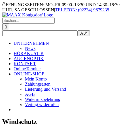
Skip
ÖFFNUNGSZEITEN: MO–FR 09:00–13:30 UND 14:30–18:30
to
UHR, SA GESCHLOSSEN
|
TELEFON: (02234) 9679235
content
Suche
nach:
UNTERNEHMEN
News
HÖRAKUSTIK
AUGENOPTIK
KONTAKT
OnlineTermine
ONLINE-SHOP
Mein Konto
Zahlungsarten
Lieferung und Versand
AGB
Widerrufsbelehrung
Vertrag widerrufen
Windschutz