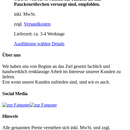
Pauckenröhrchen versorgt sind, empfohlen.
inkl. MwSt.
zzgl.
Versandkosten
Lieferzeit:
ca. 3-4 Werktage
Dieses
Ausführung wählen
Details
Produkt
weist
Über uns
mehrere
Varianten
Wir haben uns von Beginn an das Ziel gesetzt fachlich und
auf.
handwerklich erstklassige Arbeit im Interesse unserer Kunden zu
Die
liefern.
Optionen
Erst wenn unsere Kunden zufrieden sind, sind wir es auch.
können
auf
Social Media
der
Produktseite
gewählt
werden
Hinweis
Alle genannten Preise verstehen sich inkl. MwSt. und zzgl.