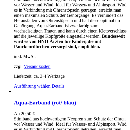
Optionen
vor Wasser und Wind. Ideal für Wasser- und Alpinsport. Wird
können
es in Verbindung mit Ohrenstöpseln getragen, erreicht man
auf
einen maximalen Schutz der Gehörgänge. Es verhindert das
der
Herausfallen von Ohrenstöpseln und hält diese optimal im
Produktseite
Gehörgang. Aqua-Earband ist zweifarbig zum
gewählt
wechselseitigen Tragen und kann durch einen Klettverschluss
werden
auf die jeweilige Kopfgröße eingestellt werden.
Bundesweit
wird es von HNO-Ärzten für Kinder, die mit
Pauckenröhrchen versorgt sind, empfohlen.
inkl. MwSt.
zzgl.
Versandkosten
Lieferzeit:
ca. 3-4 Werktage
Dieses
Ausführung wählen
Details
Produkt
weist
mehrere
Aqua-Earband (rot/ blau)
Varianten
auf.
Ab
20,50
€
Die
Stirnband aus hochwertigem Neopren zum Schutz der Ohren
Optionen
vor Wasser und Wind. Ideal für Wasser- und Alpinsport. Wird
können
es in Verbindung mit Ohrenstöpseln getragen, erreicht man