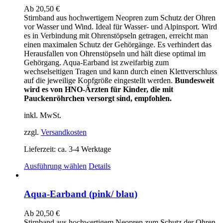
auf.
Ab
20,50
€
Die
Stirnband aus hochwertigem Neopren zum Schutz der Ohren
Optionen
vor Wasser und Wind. Ideal für Wasser- und Alpinsport. Wird
können
es in Verbindung mit Ohrenstöpseln getragen, erreicht man
auf
einen maximalen Schutz der Gehörgänge. Es verhindert das
der
Herausfallen von Ohrenstöpseln und hält diese optimal im
Produktseite
Gehörgang. Aqua-Earband ist zweifarbig zum
gewählt
wechselseitigen Tragen und kann durch einen Klettverschluss
werden
auf die jeweilige Kopfgröße eingestellt werden.
Bundesweit
wird es von HNO-Ärzten für Kinder, die mit
Pauckenröhrchen versorgt sind, empfohlen.
inkl. MwSt.
zzgl.
Versandkosten
Lieferzeit:
ca. 3-4 Werktage
Dieses
Ausführung wählen
Details
Produkt
weist
mehrere
Aqua-Earband (pink/ blau)
Varianten
auf.
Ab
20,50
€
Die
Stirnband aus hochwertigem Neopren zum Schutz der Ohren