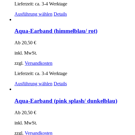
Produktseite
Lieferzeit:
ca. 3-4 Werktage
gewählt
Dieses
Ausführung wählen
Details
werden
Produkt
weist
mehrere
Aqua-Earband (himmelblau/ rot)
Varianten
auf.
Ab
20,50
€
Die
Optionen
inkl. MwSt.
können
auf
zzgl.
Versandkosten
der
Produktseite
Lieferzeit:
ca. 3-4 Werktage
gewählt
Dieses
Ausführung wählen
Details
werden
Produkt
weist
mehrere
Aqua-Earband (pink splash/ dunkelblau)
Varianten
auf.
Ab
20,50
€
Die
Optionen
inkl. MwSt.
können
auf
zzgl.
Versandkosten