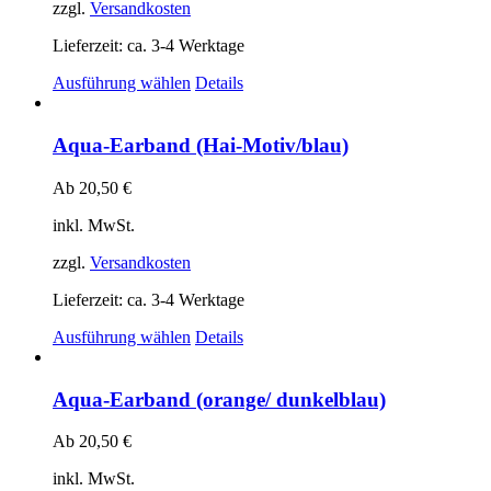
auf
zzgl.
Versandkosten
der
Produktseite
Lieferzeit:
ca. 3-4 Werktage
gewählt
Dieses
Ausführung wählen
Details
werden
Produkt
weist
mehrere
Aqua-Earband (Hai-Motiv/blau)
Varianten
auf.
Ab
20,50
€
Die
Optionen
inkl. MwSt.
können
auf
zzgl.
Versandkosten
der
Produktseite
Lieferzeit:
ca. 3-4 Werktage
gewählt
Dieses
Ausführung wählen
Details
werden
Produkt
weist
mehrere
Aqua-Earband (orange/ dunkelblau)
Varianten
auf.
Ab
20,50
€
Die
Optionen
inkl. MwSt.