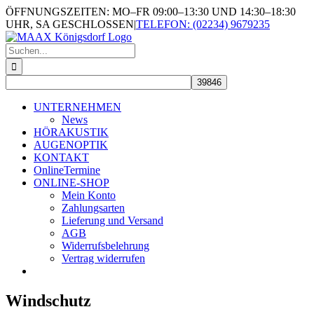
Skip
ÖFFNUNGSZEITEN: MO–FR 09:00–13:30 UND 14:30–18:30
to
UHR, SA GESCHLOSSEN
|
TELEFON: (02234) 9679235
content
Suche
nach:
UNTERNEHMEN
News
HÖRAKUSTIK
AUGENOPTIK
KONTAKT
OnlineTermine
ONLINE-SHOP
Mein Konto
Zahlungsarten
Lieferung und Versand
AGB
Widerrufsbelehrung
Vertrag widerrufen
Windschutz