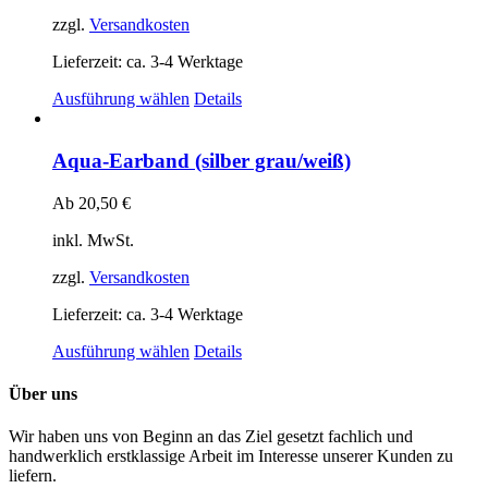
können
auf
zzgl.
Versandkosten
der
Produktseite
Lieferzeit:
ca. 3-4 Werktage
gewählt
Dieses
Ausführung wählen
Details
werden
Produkt
weist
mehrere
Aqua-Earband (silber grau/weiß)
Varianten
auf.
Ab
20,50
€
Die
Optionen
inkl. MwSt.
können
auf
zzgl.
Versandkosten
der
Produktseite
Lieferzeit:
ca. 3-4 Werktage
gewählt
Dieses
Ausführung wählen
Details
werden
Produkt
weist
Über uns
mehrere
Varianten
Wir haben uns von Beginn an das Ziel gesetzt fachlich und
auf.
handwerklich erstklassige Arbeit im Interesse unserer Kunden zu
Die
liefern.
Optionen