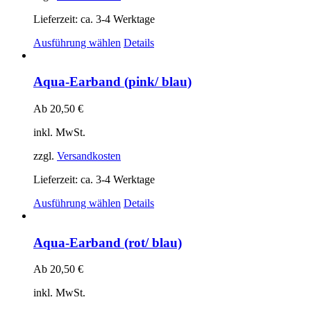
der
Produktseite
Lieferzeit:
ca. 3-4 Werktage
gewählt
Dieses
Ausführung wählen
Details
werden
Produkt
weist
mehrere
Aqua-Earband (pink/ blau)
Varianten
auf.
Ab
20,50
€
Die
Optionen
inkl. MwSt.
können
auf
zzgl.
Versandkosten
der
Produktseite
Lieferzeit:
ca. 3-4 Werktage
gewählt
Dieses
Ausführung wählen
Details
werden
Produkt
weist
mehrere
Aqua-Earband (rot/ blau)
Varianten
auf.
Ab
20,50
€
Die
Optionen
inkl. MwSt.
können