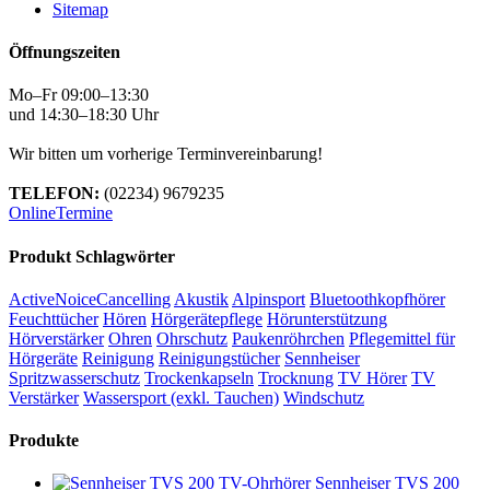
Sitemap
Öffnungszeiten
Mo–Fr 09:00–13:30
und 14:30–18:30 Uhr
Wir bitten um vorherige Terminvereinbarung!
TELEFON:
(02234) 9679235
OnlineTermine
Produkt Schlagwörter
ActiveNoiceCancelling
Akustik
Alpinsport
Bluetoothkopfhörer
Feuchttücher
Hören
Hörgerätepflege
Hörunterstützung
Hörverstärker
Ohren
Ohrschutz
Paukenröhrchen
Pflegemittel für
Hörgeräte
Reinigung
Reinigungstücher
Sennheiser
Spritzwasserschutz
Trockenkapseln
Trocknung
TV Hörer
TV
Verstärker
Wassersport (exkl. Tauchen)
Windschutz
Produkte
Sennheiser TVS 200