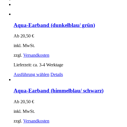
Aqua-Earband (dunkelblau/ grün)
Ab
20,50
€
inkl. MwSt.
zzgl.
Versandkosten
Lieferzeit:
ca. 3-4 Werktage
Dieses
Ausführung wählen
Details
Produkt
weist
mehrere
Aqua-Earband (himmelblau/ schwarz)
Varianten
auf.
Ab
20,50
€
Die
Optionen
inkl. MwSt.
können
auf
zzgl.
Versandkosten
der