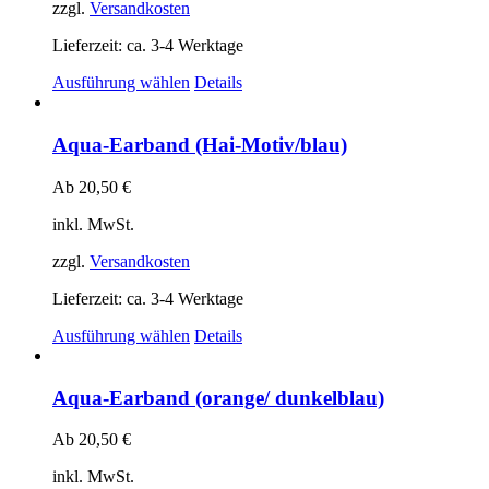
auf
zzgl.
Versandkosten
der
Produktseite
Lieferzeit:
ca. 3-4 Werktage
gewählt
Dieses
Ausführung wählen
Details
werden
Produkt
weist
mehrere
Aqua-Earband (Hai-Motiv/blau)
Varianten
auf.
Ab
20,50
€
Die
Optionen
inkl. MwSt.
können
auf
zzgl.
Versandkosten
der
Produktseite
Lieferzeit:
ca. 3-4 Werktage
gewählt
Dieses
Ausführung wählen
Details
werden
Produkt
weist
mehrere
Aqua-Earband (orange/ dunkelblau)
Varianten
auf.
Ab
20,50
€
Die
Optionen
inkl. MwSt.