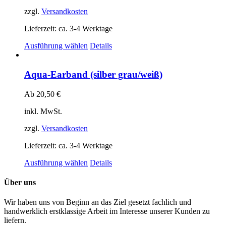
können
auf
zzgl.
Versandkosten
der
Produktseite
Lieferzeit:
ca. 3-4 Werktage
gewählt
Dieses
Ausführung wählen
Details
werden
Produkt
weist
mehrere
Aqua-Earband (silber grau/weiß)
Varianten
auf.
Ab
20,50
€
Die
Optionen
inkl. MwSt.
können
auf
zzgl.
Versandkosten
der
Produktseite
Lieferzeit:
ca. 3-4 Werktage
gewählt
Dieses
Ausführung wählen
Details
werden
Produkt
weist
Über uns
mehrere
Varianten
Wir haben uns von Beginn an das Ziel gesetzt fachlich und
auf.
handwerklich erstklassige Arbeit im Interesse unserer Kunden zu
Die
liefern.
Optionen