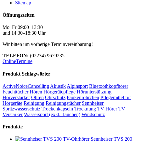
Sitemap
Öffnungszeiten
Mo–Fr 09:00–13:30
und 14:30–18:30 Uhr
Wir bitten um vorherige Terminvereinbarung!
TELEFON:
(02234) 9679235
OnlineTermine
Produkt Schlagwörter
ActiveNoiceCancelling
Akustik
Alpinsport
Bluetoothkopfhörer
Feuchttücher
Hören
Hörgerätepflege
Hörunterstützung
Hörverstärker
Ohren
Ohrschutz
Paukenröhrchen
Pflegemittel für
Hörgeräte
Reinigung
Reinigungstücher
Sennheiser
Spritzwasserschutz
Trockenkapseln
Trocknung
TV Hörer
TV
Verstärker
Wassersport (exkl. Tauchen)
Windschutz
Produkte
Sennheiser TVS 200