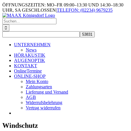
Skip
ÖFFNUNGSZEITEN: MO–FR 09:00–13:30 UND 14:30–18:30
to
UHR, SA GESCHLOSSEN
|
TELEFON: (02234) 9679235
content
Suche
nach:
UNTERNEHMEN
News
HÖRAKUSTIK
AUGENOPTIK
KONTAKT
OnlineTermine
ONLINE-SHOP
Mein Konto
Zahlungsarten
Lieferung und Versand
AGB
Widerrufsbelehrung
Vertrag widerrufen
Windschutz