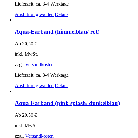
Produktseite
Lieferzeit:
ca. 3-4 Werktage
gewählt
Dieses
Ausführung wählen
Details
werden
Produkt
weist
mehrere
Aqua-Earband (himmelblau/ rot)
Varianten
auf.
Ab
20,50
€
Die
Optionen
inkl. MwSt.
können
auf
zzgl.
Versandkosten
der
Produktseite
Lieferzeit:
ca. 3-4 Werktage
gewählt
Dieses
Ausführung wählen
Details
werden
Produkt
weist
mehrere
Aqua-Earband (pink splash/ dunkelblau)
Varianten
auf.
Ab
20,50
€
Die
Optionen
inkl. MwSt.
können
auf
zzgl.
Versandkosten