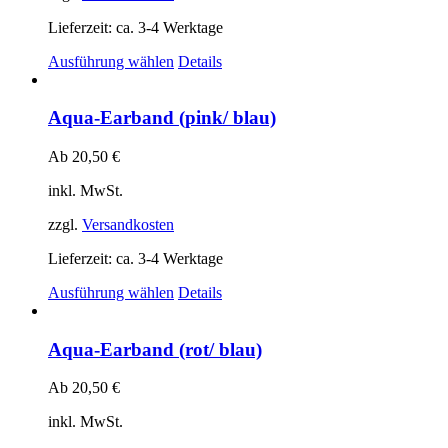
der
Produktseite
Lieferzeit:
ca. 3-4 Werktage
gewählt
Dieses
Ausführung wählen
Details
werden
Produkt
weist
mehrere
Aqua-Earband (pink/ blau)
Varianten
auf.
Ab
20,50
€
Die
Optionen
inkl. MwSt.
können
auf
zzgl.
Versandkosten
der
Produktseite
Lieferzeit:
ca. 3-4 Werktage
gewählt
Dieses
Ausführung wählen
Details
werden
Produkt
weist
mehrere
Aqua-Earband (rot/ blau)
Varianten
auf.
Ab
20,50
€
Die
Optionen
inkl. MwSt.
können