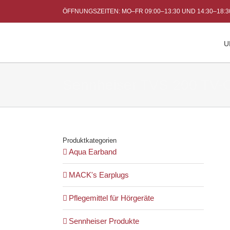
Skip
ÖFFNUNGSZEITEN: MO–FR 09:00–13:30 UND 14:30–18:
to
content
U
Sennheiser TVS 200 TV-O
Produktkategorien
Aqua Earband
MACK's Earplugs
Pflegemittel für Hörgeräte
Sennheiser Produkte