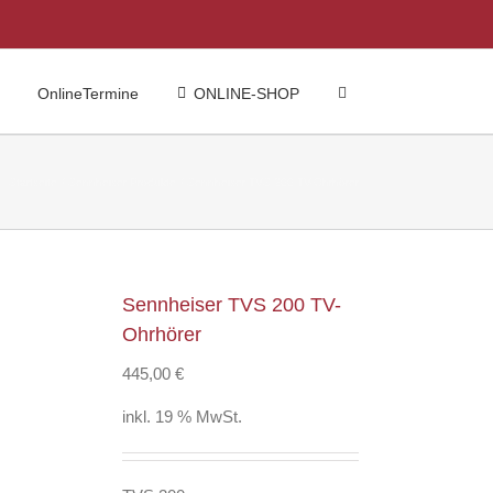
OnlineTermine
ONLINE-SHOP
Startseite
Sennheiser Produkte
Sennheiser TVS 200 TV-Ohrhörer
Sennheiser TVS 200 TV-
Ohrhörer
445,00
€
inkl. 19 % MwSt.