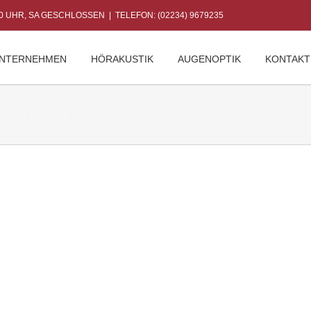
30 UHR, SA GESCHLOSSEN
|
TELEFON: (02234) 9679235
NTERNEHMEN
HÖRAKUSTIK
AUGENOPTIK
KONTAKT
hrhörer