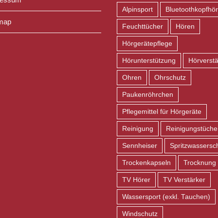
Alpinsport
Bluetoothkopfhör
map
Feuchttücher
Hören
Hörgerätepflege
Hörunterstützung
Hörverstä
Ohren
Ohrschutz
Paukenröhrchen
Pflegemittel für Hörgeräte
Reinigung
Reinigungstüche
Sennheiser
Spritzwassersc
Trockenkapseln
Trocknung
TV Hörer
TV Verstärker
Wassersport (exkl. Tauchen)
Windschutz