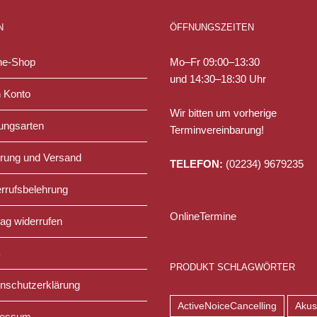
N
ÖFFNUNGSZEITEN
ne-Shop
Mo–Fr 09:00–13:30
und 14:30–18:30 Uhr
 Konto
Wir bitten um vorherige
ungsarten
Terminvereinbarung!
erung und Versand
TELEFON:
(02234) 9679235
rrufsbelehrung
OnlineTermine
rag widerrufen
B
PRODUKT SCHLAGWÖRTER
nschutzerklärung
ActiveNoiceCancelling
Akus
ressum