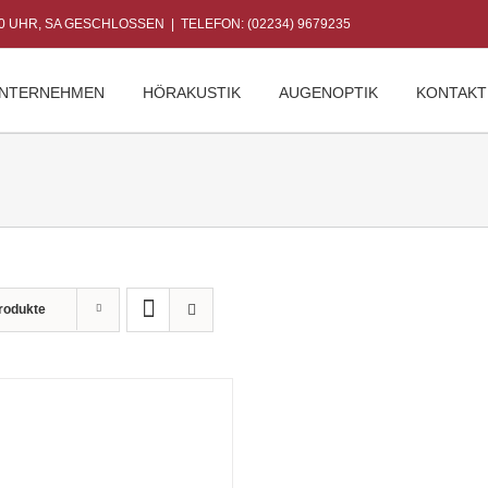
30 UHR, SA GESCHLOSSEN
|
TELEFON: (02234) 9679235
NTERNEHMEN
HÖRAKUSTIK
AUGENOPTIK
KONTAKT
rodukte