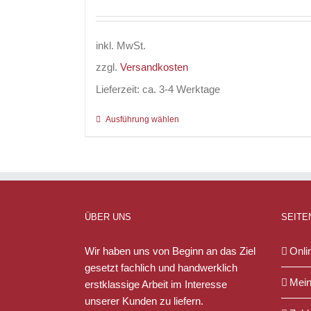
inkl. MwSt.
zzgl.
Versandkosten
Lieferzeit:
ca. 3-4 Werktage
Ausführung wählen
Dieses
Produkt
weist
mehrere
Varianten
auf.
ÜBER UNS
SEITE
Die
Optionen
Wir haben uns von Beginn an das Ziel
Onli
können
gesetzt fachlich und handwerklich
auf
Mein
erstklassige Arbeit im Interesse
der
unserer Kunden zu liefern.
Produktseite