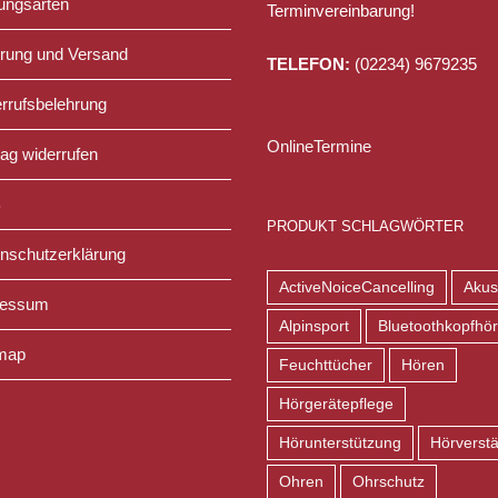
ungsarten
Terminvereinbarung!
erung und Versand
TELEFON:
(02234) 9679235
rrufsbelehrung
OnlineTermine
rag widerrufen
B
PRODUKT SCHLAGWÖRTER
nschutzerklärung
ActiveNoiceCancelling
Akus
ressum
Alpinsport
Bluetoothkopfhör
map
Feuchttücher
Hören
Hörgerätepflege
Hörunterstützung
Hörverstä
Ohren
Ohrschutz