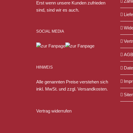
Zahl
Erst wenn unsere Kunden zufrieden
gewählt
sind, sind wir es auch.
werden
Lief
Wide
SOCIAL MEDIA
Vert
AG
HINWEIS
Date
Imp
Alle genannten Preise verstehen sich
inkl. MwSt. und zzgl.
Versandkosten
.
Site
Vertrag widerrufen