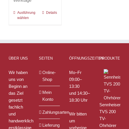
Werktage
Ausführung
Dieses
Details
wählen
Produkt
weist
mehrere
Varianten
auf.
Die
ÜBER UNS
SEITEN
ÖFFNUNGSZEITEN
PRODUKTE
Optionen
können
Wir haben
Online-
Mo–Fr
auf
uns von
Shop
09:00–
der
Beginn an
13:30
Produktseite
Mein
das Ziel
und 14:30–
gewählt
Konto
gesetzt
18:30 Uhr
werden
Sennheiser
fachlich
TVS 200
Zahlungsarten
und
Wir bitten
TV-
handwerklich
um
Lieferung
Ohrhörer
erstklassige
vorherige