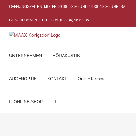
Skip
ÖFFNUNGSZEITEN: MO–FR 09:00–13:30 UND 14:30–18:30 UHR, SA
to
content
GESCHLOSSEN
|
TELEFON: (02234) 9679235
UNTERNEHMEN
HÖRAKUSTIK
AUGENOPTIK
KONTAKT
OnlineTermine
ONLINE-SHOP
Reinigung
Startseite
Reinigung