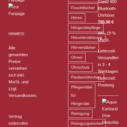
ConC 400
Feuchttücher
Bluetooth-
Ohrhörer
Hören
795,00
€
Hörgerätepflege
inkl. 19 %
HINWEIS
Hörunterstützung
MwSt.
Alle
Hörverstärker
Lieferzeit:
genannten
Ohren
Versandfertig
Preise
in 3 - 4
Ohrschutz
verstehen
Werktagen,
sich inkl.
Paukenröhrchen
Lieferzeit:
MwSt. und
Postweg
Pflegemittel
zzgl.
Versandkosten
.
für
Hörgeräte
Reinigung
Vertrag
widerrufen
Reinigungstücher