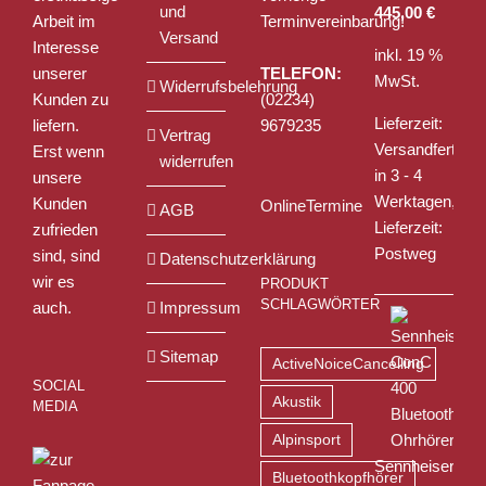
und
445,00
€
Arbeit im
Terminvereinbarung!
Versand
Interesse
inkl. 19 %
unserer
TELEFON:
MwSt.
Widerrufsbelehrung
Kunden zu
(02234)
Lieferzeit:
liefern.
9679235
Vertrag
Versandfertig
Erst wenn
widerrufen
in 3 - 4
unsere
Werktagen,
Kunden
OnlineTermine
AGB
Lieferzeit:
zufrieden
Postweg
sind, sind
Datenschutzerklärung
wir es
PRODUKT
SCHLAGWÖRTER
auch.
Impressum
Sitemap
ActiveNoiceCancelling
SOCIAL
Akustik
MEDIA
Alpinsport
Sennheiser
Bluetoothkopfhörer